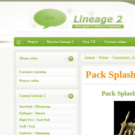
Форум
Квесты Lineage 2
Java 7,8
Статьи, гайды
Главная
»
Файлы
»
Доплонения, Т
Меню сайта
Pack Splash
Главная страница
Форум сайта
Pack Splash
Сервер Lineage 2
Interlude / Интерлюд
Epilogue / Эпилог
High Five / Хай Фай
GoD / ГоД
Lindvior / Линдвиор