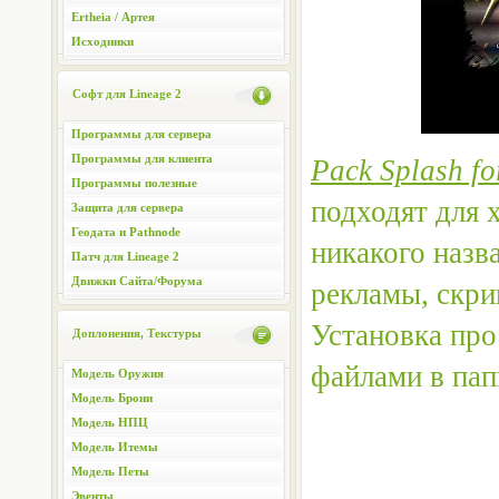
Ertheia / Артея
Исходники
Софт для Lineage 2
Программы для сервера
Программы для клиента
Pack Splash fo
Программы полезные
подходят для 
Защита для сервера
Геодата и Pathnode
никакого назв
Патч для Lineage 2
Движки Сайта/Форума
рекламы, скри
Установка про
Доплонения, Текстуры
файлами в пап
Модель Оружия
Модель Брони
Модель НПЦ
Модель Итемы
Модель Петы
Эвенты