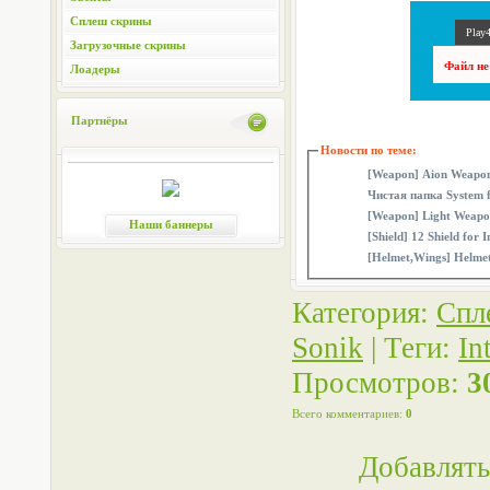
Сплеш скрины
Play4
Загрузочные скрины
Файл не
Лоадеры
Партнёры
Новости по теме:
[Weapon] Aion Weapons
Чистая папка System f
[Weapon] Light Weapon
Наши баннеры
[Shield] 12 Shield for I
[Helmet,Wings] Helmet
Категория
:
Спл
Sonik
|
Теги
:
In
Просмотров
:
3
Всего комментариев
:
0
Добавлять