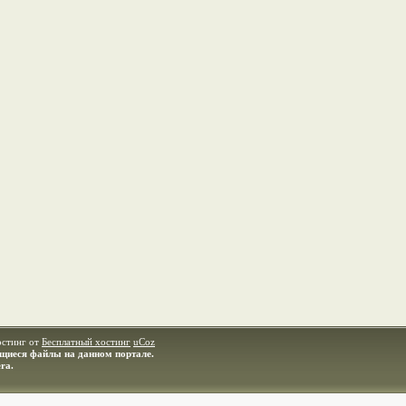
остинг от
Бесплатный хостинг
uCoz
ащиеся файлы на данном портале.
ra.