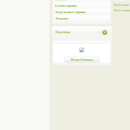
Категория
Сплеш скрины
Всего комм
Загрузочные скрины
Лоадеры
Партнёры
Наши баннеры