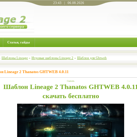
23:43 | 06.08.2026
Статьи, гайды
»
Шаблоны Lineage
»
Игровые шаблоны Lineage 2
»
Шаблон для Ghtweb
н Lineage 2 Thanatos GHTWEB 4.0.11
Скачать
Шаблон Lineage 2 Thanatos GHTWEB 4.0.1
скачать бесплатно