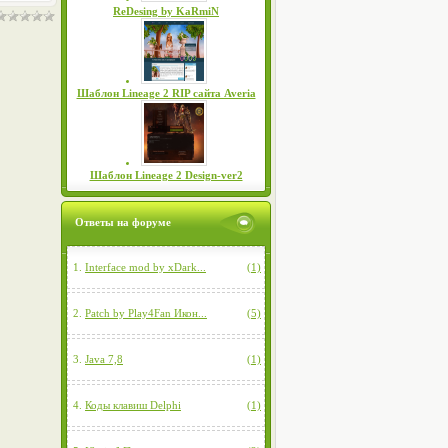
ReDesing by KaRmiN
Шаблон Lineage 2 RIP сайта Averia
Шаблон Lineage 2 Design-ver2
Ответы на форуме
1.
Interface mod by xDark...
(1)
2.
Patch by Play4Fan Икон...
(5)
3.
Java 7,8
(1)
4.
Коды клавиш Delphi
(1)