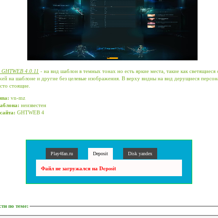
s GHTWEB 4.0.11
- на вид шаблон в темных тонах но есть яркие места, такие как светящиеся
ей на шаблоне и другие без целевые изображения. В верху видны на вид дерущиеся персон
сто стоящие.
ипа:
vn-mz
аблона:
неизвестен
сайта:
GHTWEB 4
Play4fan.ru
Deposit
Disk yandex
Файл не загружался на Deposit
ти по теме
: