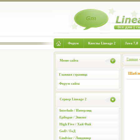
Форум
Квесты Lineage 2
Java 7,8
Главная
Меню сайта
Шабло
Главная страница
Форум сайта
Сервер Lineage 2
Interlude / Интерлюд
Epilogue / Эпилог
High Five / Хай Фай
GoD / ГоД
Lindvior / Линдвиор