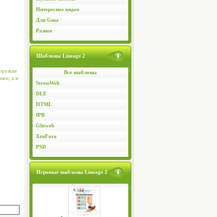
Интересное видео
Для Gma
Разное
Шаблоны Lineage 2
 оружие
Все шаблоны
ажи, а в
StressWeb
DLE
HTML
IPB
Ghtweb
XenForo
PSD
Игровые шаблоны Lineage 2