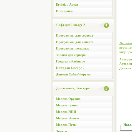
Ertheia / Артея
Исходники
Софт для Lineage 2
Программы для сервера
Программы для клиента
Thanato
персонаж
Программы полезные
низу про
Защита для сервера
Автор р
Геодата и Pathnode
Автор ш
Патч для Lineage 2
Движок 
Движки Сайта/Форума
Доплонения, Текстуры
Модель Оружия
Модель Брони
Модель НПЦ
Модель Итемы
Модель Петы
Новос
Эвенты