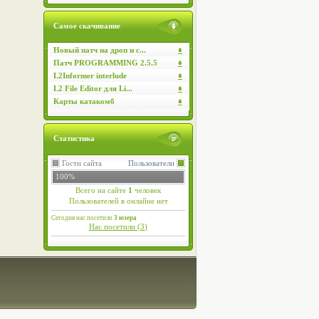
Самое скачивание
Новый патч на дроп и с...
Патч PROGRAMMING 2.5.5
L2Informer interlude
L2 File Editor для Li...
Карты катакомб
Статистика
Гости сайта
Пользователи
100%
Всего на сайте
1
человек
Пользователей в онлайне нет
Сегодня нас посетило
3 юзера
Нас посетили (
3
)