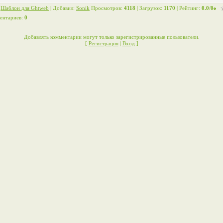
:
Шаблон для Ghtweb
|
Добавил
:
Sonik
Просмотров
:
4118
|
Загрузок
:
1170
|
Рейтинг
:
0.0
/
0
ентариев
:
0
Добавлять комментарии могут только зарегистрированные пользователи.
[
Регистрация
|
Вход
]