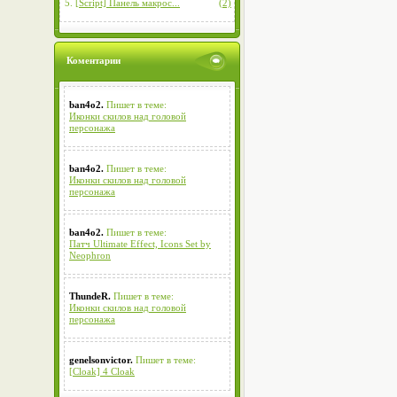
5.
[Script] Панель макрос...
(2)
Коментарии
ban4o2.
Пишет в теме:
Иконки скилов над головой
персонажа
ban4o2.
Пишет в теме:
Иконки скилов над головой
персонажа
ban4o2.
Пишет в теме:
Патч Ultimate Effect, Icons Set by
Neophron
ThundeR.
Пишет в теме:
Иконки скилов над головой
персонажа
genelsonvictor.
Пишет в теме:
[Cloak] 4 Cloak