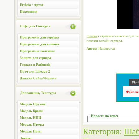
Ertheia / Артея
Исходники
Софт для Lineage 2
Sinister
- странное название для ша
Программы для сервера
показан онлайн сервера.
Программы для клиента
Автор:
Неизвестен
Программы полезные
Защита для сервера
Геодата и Pathnode
Патч для Lineage 2
Движки Сайта/Форума
Play4
Файл не
Доплонения, Текстуры
Модель Оружия
Модель Брони
Новости по теме
:
Модель НПЦ
Модель Итемы
Категория
:
Шаб
Модель Петы
Эвенты