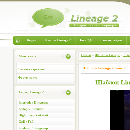
Форум
Квесты Lineage 2
Java 7,8
Статьи, гайды
Главная
»
Шаблоны Lineage
»
Игро
Меню сайта
Шаблон Lineage 2 Sinister
Главная страница
Форум сайта
Шаблон Line
Сервер Lineage 2
Interlude / Интерлюд
Epilogue / Эпилог
High Five / Хай Фай
GoD / ГоД
Lindvior / Линдвиор