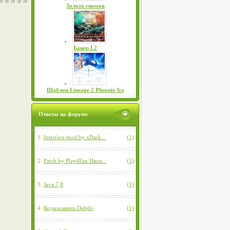
Золото гномов
Банер L2
Шаблон Lineage 2 Pheonix Ice
Ответы на форуме
1.
Interface mod by xDark...
(1)
2.
Patch by Play4Fan Икон...
(5)
3.
Java 7,8
(1)
4.
Коды клавиш Delphi
(1)