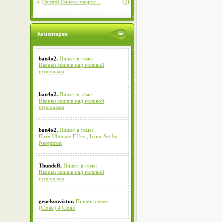
5.
[Script] Панель макрос...
(2)
Коментарии
ban4o2.
Пишет в теме:
Иконки скилов над головой
персонажа
ban4o2.
Пишет в теме:
Иконки скилов над головой
персонажа
ban4o2.
Пишет в теме:
Патч Ultimate Effect, Icons Set by
Neophron
ThundeR.
Пишет в теме:
Иконки скилов над головой
персонажа
genelsonvictor.
Пишет в теме:
[Cloak] 4 Cloak