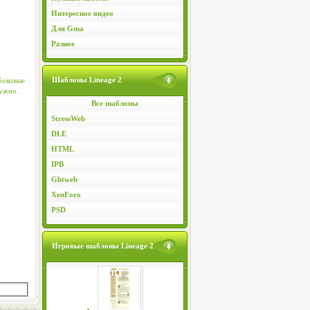
Интересное видео
Для Gma
Разное
Шаблоны Lineage 2
боковые
нужно.
Все шаблоны
StressWeb
DLE
HTML
IPB
Ghtweb
XenForo
PSD
Игровые шаблоны Lineage 2