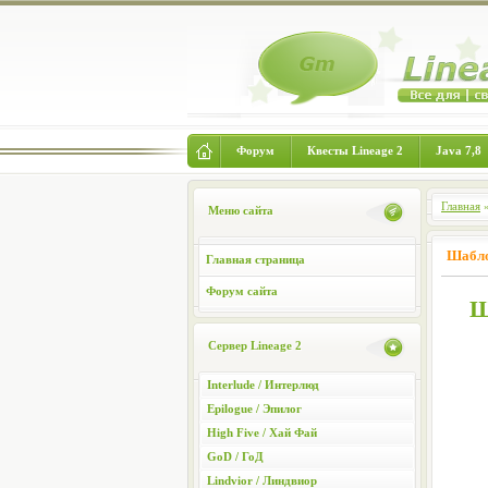
Форум
Квесты Lineage 2
Java 7,8
Главная
Меню сайта
Шаблон
Главная страница
Форум сайта
Ш
Сервер Lineage 2
Interlude / Интерлюд
Epilogue / Эпилог
High Five / Хай Фай
GoD / ГоД
Lindvior / Линдвиор