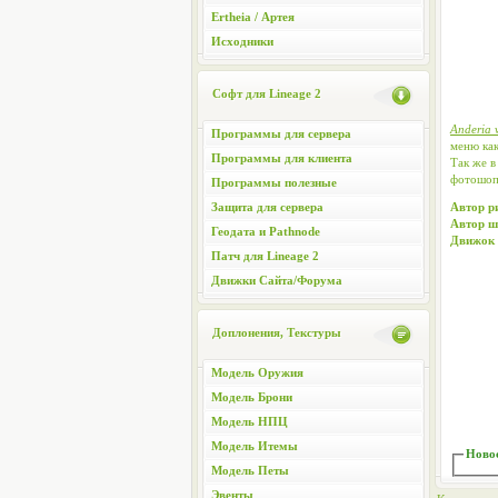
Ertheia / Артея
Исходники
Софт для Lineage 2
Anderia 
Программы для сервера
меню как
Программы для клиента
Так же в
фотошоп
Программы полезные
Защита для сервера
Автор р
Автор ш
Геодата и Pathnode
Движок 
Патч для Lineage 2
Движки Сайта/Форума
Доплонения, Текстуры
Модель Оружия
Модель Брони
Модель НПЦ
Модель Итемы
Новос
Модель Петы
Эвенты