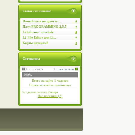
Самое скачивание
Новый патч на дроп и с...
Патч PROGRAMMING 2.5.5
L2Informer interlude
L2 File Editor для Li...
Карты катакомб
Статистика
Гости сайта
Пользователи
100%
Всего на сайте
1
человек
Пользователей в онлайне нет
Сегодня нас посетило
2 юзера
Нас посетили (
2
)