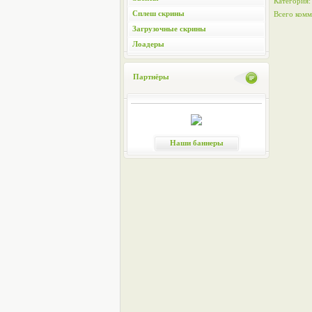
Категория
Сплеш скрины
Всего комм
Загрузочные скрины
Лоадеры
Партнёры
Наши баннеры