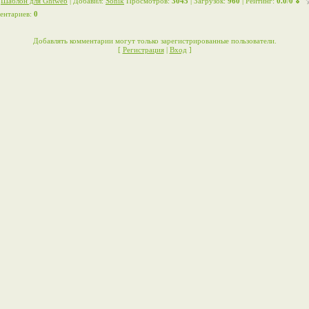
:
Шаблон для Ghtweb
|
Добавил
:
Sonik
Просмотров
:
3045
|
Загрузок
:
960
|
Рейтинг
:
0.0
/
0
ентариев
:
0
Добавлять комментарии могут только зарегистрированные пользователи.
[
Регистрация
|
Вход
]