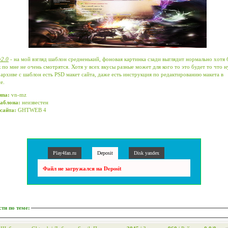
v2.0
- на мой взгляд шаблон средненький, фоновая картинка сзади выглядит нормально хотя 
 по мне не очень смотрятся. Хотя у всех вкусы разные может для кого то это будет то что 
 архиве с шаблон есть PSD макет сайта, даже есть инструкция по редактированию макета в
е.
ипа:
vn-mz
аблона:
неизвестен
сайта:
GHTWEB 4
Play4fan.ru
Deposit
Disk yandex
Файл не загружался на Deposit
ти по теме
: