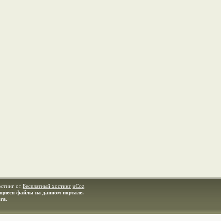
остинг от
Бесплатный хостинг
uCoz
ащиеся файлы на данном портале.
ra.