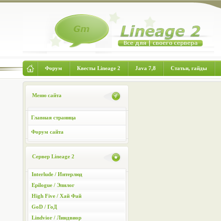
Форум
Квесты Lineage 2
Java 7,8
Статьи, гайды
Меню сайта
Главная страница
Форум сайта
Сервер Lineage 2
Interlude / Интерлюд
Epilogue / Эпилог
High Five / Хай Фай
GoD / ГоД
Lindvior / Линдвиор