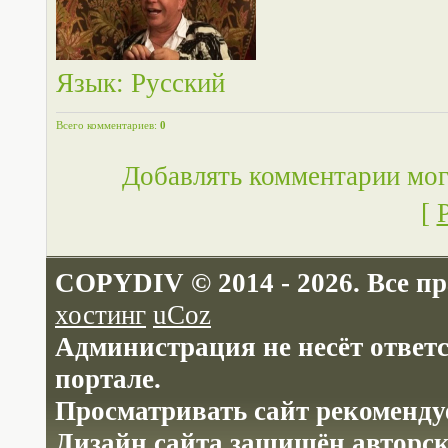
Язык
: Русский
Всего комментариев
:
0
Добавлять комментарии мог
[
COPYDIV © 2014 - 2026. Все п
хостинг
uCoz
Администрация не несёт ответ
портале.
Просматривать сайт рекомендуе
Дизайн сайта защищён авторс