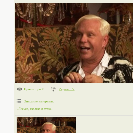
Просмотры
: 0
Zадело TV
Описание материала
:
«Я знаю, сколько я стою».