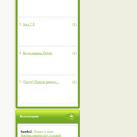
3.
Java 7,8
(1)
4.
Коды клавиш Delphi
(1)
5.
[Script] Панель макрос...
(2)
Коментарии
ban4o2.
Пишет в теме:
Иконки скилов над головой