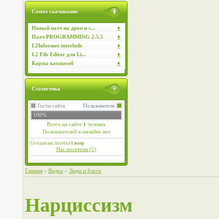
Самое скачивание
Новый патч на дроп и с...
Патч PROGRAMMING 2.5.5
L2Informer interlude
L2 File Editor для Li...
Карты катакомб
Статистика
Гости сайта
Пользователи
100%
Всего на сайте
1
человек
Пользователей в онлайне нет
Сегодня нас посетил
1 юзер
Нас посетили (
1
)
Главная
»
Видео
»
Люди и блоги
Нарциссизм