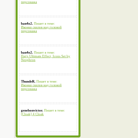
персонажа
ban4o2.
Пишет в теме:
Иконки скилов над головой
персонажа
ban4o2.
Пишет в теме:
Патч Ultimate Effect, Icons Set by
Neophron
ThundeR.
Пишет в теме:
Иконки скилов над головой
персонажа
genelsonvictor.
Пишет в теме:
[Cloak] 4 Cloak