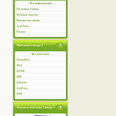
Вся информация
Полезные Гайды
Нужные квесты
Интересное видео
Для Gma
Разное
Шаблоны Lineage 2
Все шаблоны
StressWeb
DLE
HTML
IPB
Ghtweb
XenForo
PSD
Игровые шаблоны Lineage 2