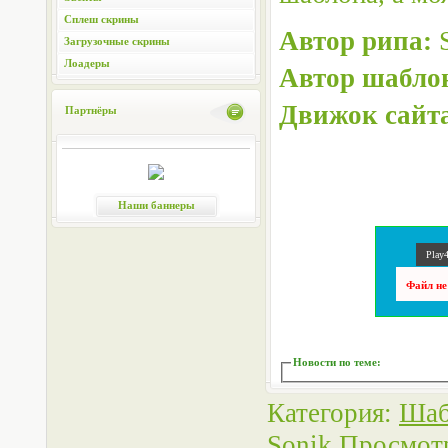
Сплеш скрины
Автор рипа:
S
Загрузочные скрины
Лоадеры
Автор шабло
Движок сайт
Партнёры
Наши баннеры
Play4
Файл не
Новости по теме
:
Категория
:
Шаб
Sonik
Просмот