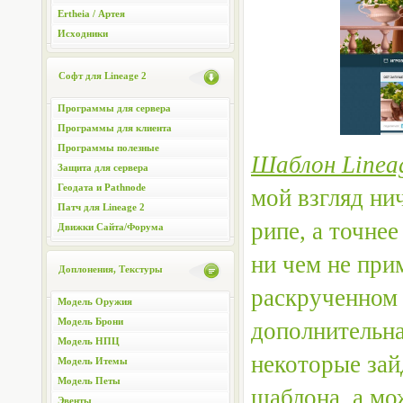
Ertheia / Артея
Исходники
Софт для Lineage 2
Программы для сервера
Программы для клиента
Программы полезные
Шаблон Lineag
Защита для сервера
Геодата и Pathnode
мой взгляд ни
Патч для Lineage 2
рипе, а точне
Движки Сайта/Форума
ни чем не при
Доплонения, Текстуры
раскрученном 
Модель Оружия
Модель Брони
дополнительна
Модель НПЦ
некоторые зай
Модель Итемы
Модель Петы
шаблона, а мо
Эвенты