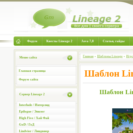
Форум
Квесты Lineage 2
Java 7,8
Статьи, гайды
Главная
»
Шаблоны Lineage
»
Игро
Меню сайта
Шаблон Lin
Главная страница
Форум сайта
Шаблон Lin
Сервер Lineage 2
Interlude / Интерлюд
Epilogue / Эпилог
High Five / Хай Фай
GoD / ГоД
Lindvior / Линдвиор