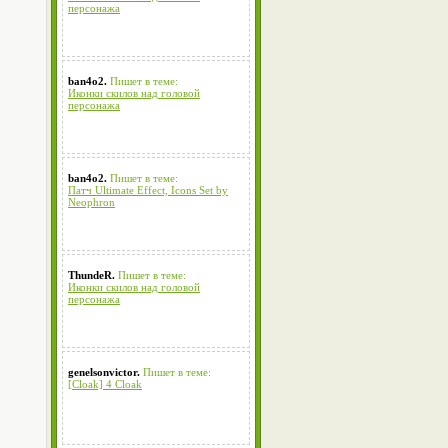
персонажа
ban4o2.
Пишет в теме:
Иконки скилов над головой
персонажа
ban4o2.
Пишет в теме:
Патч Ultimate Effect, Icons Set by
Neophron
ThundeR.
Пишет в теме:
Иконки скилов над головой
персонажа
genelsonvictor.
Пишет в теме:
[Cloak] 4 Cloak