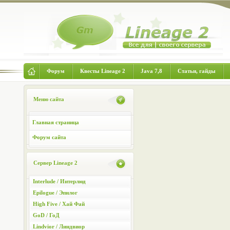
Форум
Квесты Lineage 2
Java 7,8
Статьи, гайды
Меню сайта
Главная страница
Форум сайта
Сервер Lineage 2
Interlude / Интерлюд
Epilogue / Эпилог
High Five / Хай Фай
GoD / ГоД
Lindvior / Линдвиор