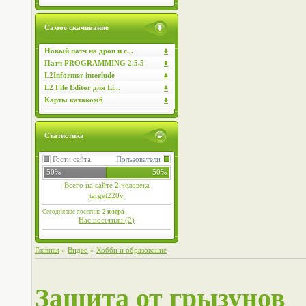
Самое скачивание
Новый патч на дроп и с...
Патч PROGRAMMING 2.5.5
L2Informer interlude
L2 File Editor для Li...
Карты катакомб
Статистика
Гости сайта
Пользователи
50%
50%
Всего на сайте
2
человека
target220v
Сегодня нас посетило
2 юзера
Нас посетили (
2
)
Главная
»
Видео
»
Хобби и образование
Защита от грызунов