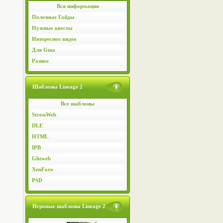
Вся информация
Полезные Гайды
Нужные квесты
Интересное видео
Для Gma
Разное
Шаблоны Lineage 2
Все шаблоны
StressWeb
DLE
HTML
IPB
Ghtweb
XenForo
PSD
Игровые шаблоны Lineage 2