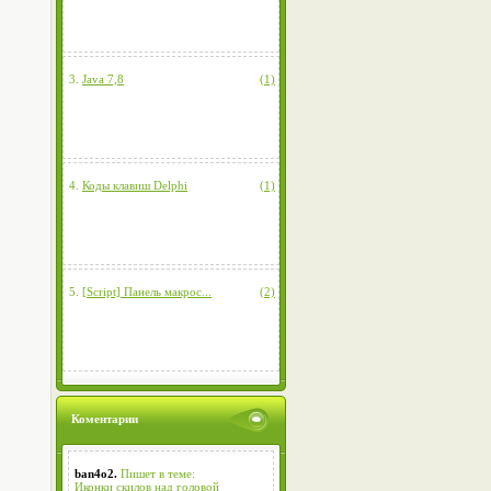
3.
Java 7,8
(1)
4.
Коды клавиш Delphi
(1)
5.
[Script] Панель макрос...
(2)
Коментарии
ban4o2.
Пишет в теме:
Иконки скилов над головой