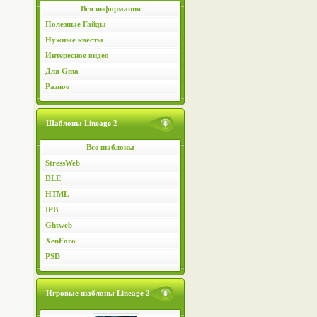
Вся информация
Полезные Гайды
Нужные квесты
Интересное видео
Для Gma
Разное
Шаблоны Lineage 2
Все шаблоны
StressWeb
DLE
HTML
IPB
Ghtweb
XenForo
PSD
Игровые шаблоны Lineage 2