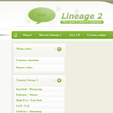
Форум
Квесты Lineage 2
Java 7,8
Статьи, гайды
Меню сайта
Главная страница
Форум сайта
Сервер Lineage 2
Interlude / Интерлюд
Epilogue / Эпилог
High Five / Хай Фай
GoD / ГоД
Lindvior / Линдвиор