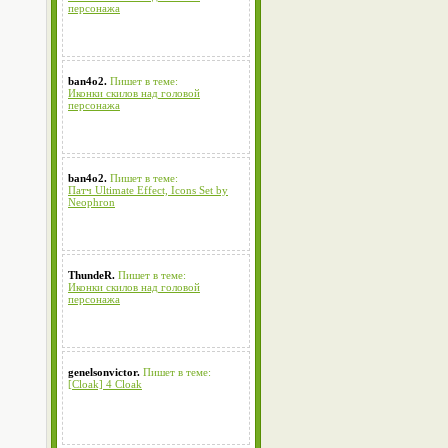
персонажа
ban4o2.
Пишет в теме:
Иконки скилов над головой
персонажа
ban4o2.
Пишет в теме:
Патч Ultimate Effect, Icons Set by
Neophron
ThundeR.
Пишет в теме:
Иконки скилов над головой
персонажа
genelsonvictor.
Пишет в теме:
[Cloak] 4 Cloak