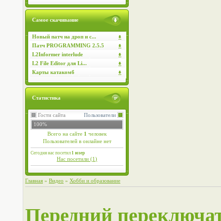
Самое скачивание
Новый патч на дроп и с...
Патч PROGRAMMING 2.5.5
L2Informer interlude
L2 File Editor для Li...
Карты катакомб
Статистика
Гости сайта
Пользователи
100%
Всего на сайте
1
человек
Пользователей в онлайне нет
Сегодня нас посетил
1 юзер
Нас посетили (
1
)
Главная
»
Видео
»
Хобби и образование
Передний переключа