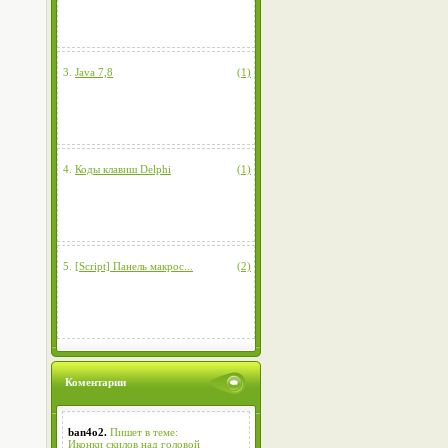
3.
Java 7,8
(1)
4.
Коды клавиш Delphi
(1)
5.
[Script] Панель макрос...
(2)
Коментарии
ban4o2.
Пишет в теме:
Иконки скилов над головой