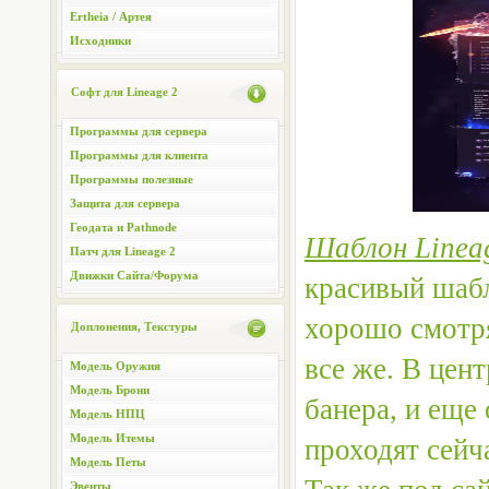
Ertheia / Артея
Исходники
Софт для Lineage 2
Программы для сервера
Программы для клиента
Программы полезные
Защита для сервера
Геодата и Pathnode
Шаблон Lineag
Патч для Lineage 2
Движки Сайта/Форума
красивый шабл
хорошо смотря
Доплонения, Текстуры
все же. В цен
Модель Оружия
Модель Брони
банера, и еще
Модель НПЦ
Модель Итемы
проходят сейча
Модель Петы
Эвенты