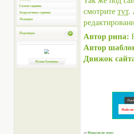
Так же под са
Сплеш скрины
смотрите
тут
.
Загрузочные скрины
Лоадеры
редактировани
Партнёры
Автор рипа:
R
Автор шабло
Движок сайт
Наши баннеры
Play4
Файл не
Новости по теме
: