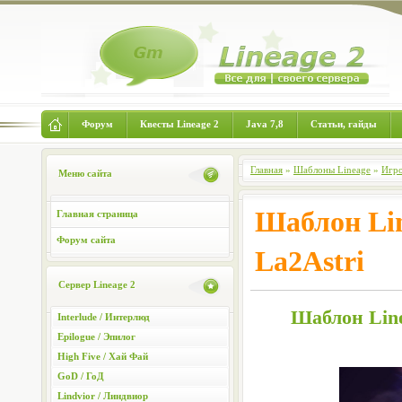
Форум
Квесты Lineage 2
Java 7,8
Статьи, гайды
Главная
»
Шаблоны Lineage
»
Игро
Меню сайта
Шаблон Lin
Главная страница
Форум сайта
La2Astri
Сервер Lineage 2
Шаблон Line
Interlude / Интерлюд
Epilogue / Эпилог
High Five / Хай Фай
GoD / ГоД
Lindvior / Линдвиор