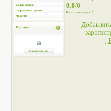
0.0
/
0
Сплеш скрины
Загрузочные скрины
Всего комментариев
:
0
Лоадеры
Добавлять
Партнёры
зарегист
[
Наши баннеры