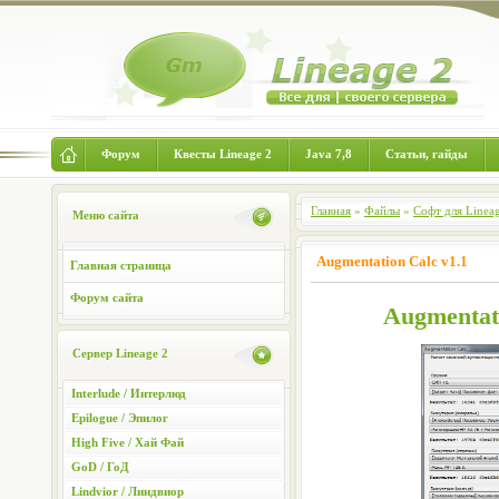
Форум
Квесты Lineage 2
Java 7,8
Статьи, гайды
Главная
»
Файлы
»
Софт для Linea
Меню сайта
Augmentation Calc v1.1
Главная страница
Форум сайта
Augmentat
Сервер Lineage 2
Interlude / Интерлюд
Epilogue / Эпилог
High Five / Хай Фай
GoD / ГоД
Lindvior / Линдвиор