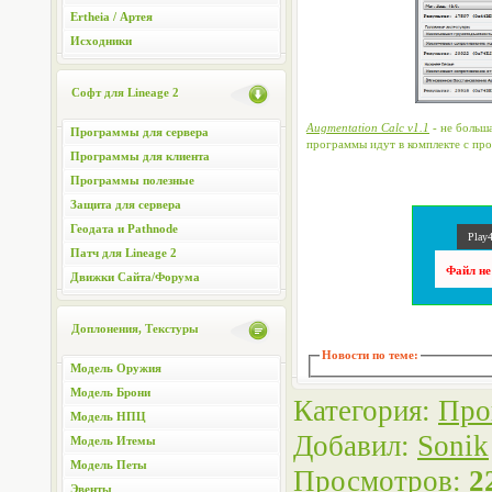
Ertheia / Артея
Исходники
Софт для Lineage 2
Augmentation Calc v1.1
- не больш
Программы для сервера
программы идут в комплекте с про
Программы для клиента
Программы полезные
Защита для сервера
Геодата и Pathnode
Play4
Патч для Lineage 2
Файл не
Движки Сайта/Форума
Доплонения, Текстуры
Новости по теме:
Модель Оружия
Модель Брони
Категория
:
Про
Модель НПЦ
Добавил
:
Sonik
Модель Итемы
Модель Петы
Просмотров
:
2
Эвенты