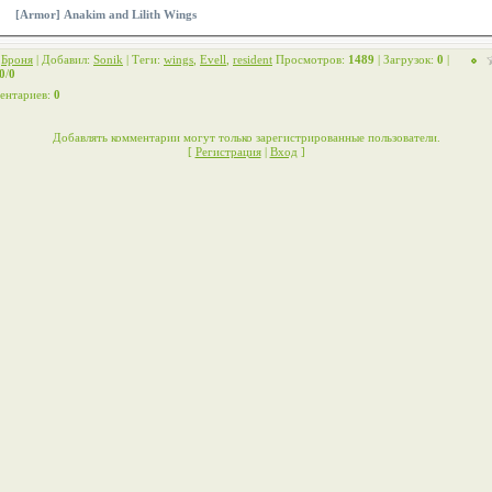
[Armor] Anakim and Lilith Wings
:
Броня
|
Добавил
:
Sonik
|
Теги
:
wings
,
Evell
,
resident
Просмотров
:
1489
|
Загрузок
:
0
|
0
/
0
ентариев
:
0
Добавлять комментарии могут только зарегистрированные пользователи.
[
Регистрация
|
Вход
]