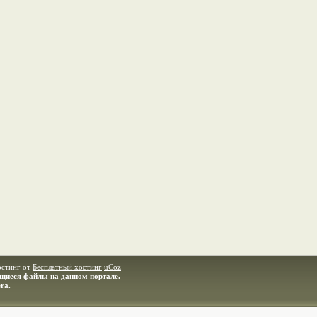
остинг от
Бесплатный хостинг
uCoz
ащиеся файлы на данном портале.
ra.