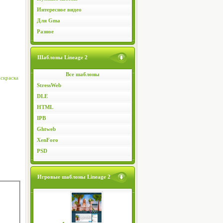
Интересное видео
Для Gma
Разное
Шаблоны Lineage 2
Все шаблоны
аскраска
StressWeb
DLE
HTML
IPB
Ghtweb
XenForo
PSD
Игровые шаблоны Lineage 2