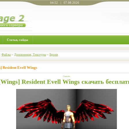
04:52 | 07.08.2026
Статьи, гайды
»
Файлы
»
Доплонения, Текстуры
»
Броня
] Resident Evell Wings
Скачать
[Wings] Resident Evell Wings скачать бесплат