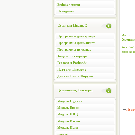
Ertheia / Артея
Исходники
Софт для Lineage 2
Автор:
Н
Программы для сервера
Хроники
Программы для клиента
Resident 
Программы полезные
ярко кра
Защита для сервера
Геодата и Pathnode
Патч для Lineage 2
Движки Сайта/Форума
Доплонения, Текстуры
Модель Оружия
Модель Брони
Новос
Модель НПЦ
Модель Итемы
Модель Петы
Эвенты