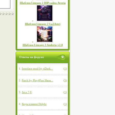
Шаблон Lineage 2 RIP сайта Averia
Шаблон Lineage 2 La2Astri
Шаблон Lineage 2 Anderia v2.0
Ответы на форуме
1.
Interface mod by xDark...
(1)
2.
Patch by Play4Fan Икон...
(5)
3.
Java 7,8
(1)
4.
Коды клавиш Delphi
(1)