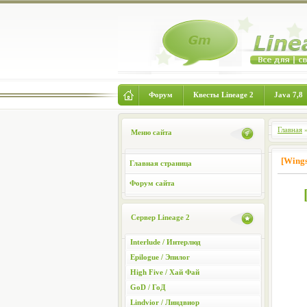
Форум
Квесты Lineage 2
Java 7,8
Главная
Меню сайта
[Wings
Главная страница
Форум сайта
Сервер Lineage 2
Interlude / Интерлюд
Epilogue / Эпилог
High Five / Хай Фай
GoD / ГоД
Lindvior / Линдвиор