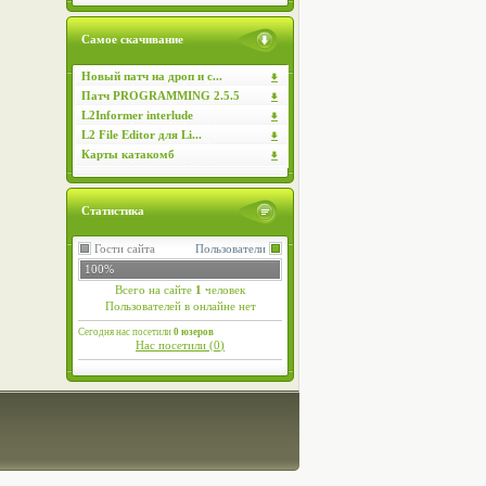
Самое скачивание
Новый патч на дроп и с...
Патч PROGRAMMING 2.5.5
L2Informer interlude
L2 File Editor для Li...
Карты катакомб
Статистика
Гости сайта
Пользователи
100%
Всего на сайте
1
человек
Пользователей в онлайне нет
Сегодня нас посетили
0 юзеров
Нас посетили (
0
)