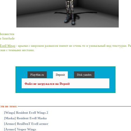
еизвестен
:
Interlude
Evell Wings
- крылья с широким размахом имеют не очень то и уникальный вид текстурки. Р
сная с темными местами.
Play4fan.ru
Deposit
Disk yandex
Файл не загружался на Deposit
ти по теме:
[Wings] Resident Evell Wings 2
[Maska] Resident Evell Maska
[Armor] ResiDenT Evell armor
[Armor] Vesper Wings