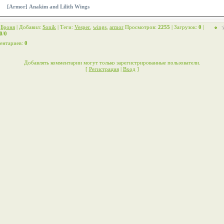
[Armor] Anakim and Lilith Wings
:
Броня
|
Добавил
:
Sonik
|
Теги
:
Vesper
,
wings
,
armor
Просмотров
:
2255
|
Загрузок
:
0
|
0
/
0
ентариев
:
0
Добавлять комментарии могут только зарегистрированные пользователи.
[
Регистрация
|
Вход
]