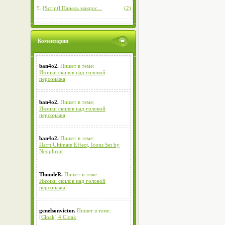
5.
[Script] Панель макрос...
(2)
Коментарии
ban4o2.
Пишет в теме:
Иконки скилов над головой
персонажа
ban4o2.
Пишет в теме:
Иконки скилов над головой
персонажа
ban4o2.
Пишет в теме:
Патч Ultimate Effect, Icons Set by
Neophron
ThundeR.
Пишет в теме:
Иконки скилов над головой
персонажа
genelsonvictor.
Пишет в теме:
[Cloak] 4 Cloak