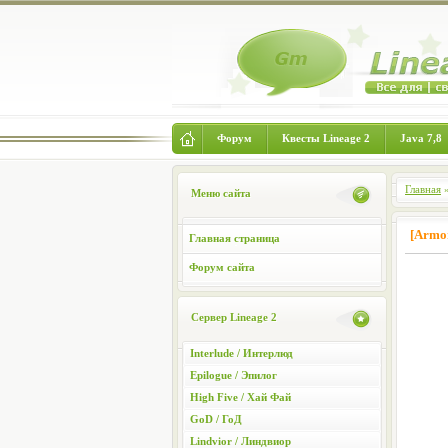
Форум
Квесты Lineage 2
Java 7,8
Главная
Меню сайта
[Armo
Главная страница
Форум сайта
Сервер Lineage 2
Interlude / Интерлюд
Epilogue / Эпилог
High Five / Хай Фай
GoD / ГоД
Lindvior / Линдвиор