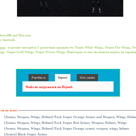
runoBR and Maycom
:
Interlude
ings
- в архиве находятся 5 различных крыльев это Vesper White Wings, Vesper Fire Wings, Ve
ngs, Vesper Gold Wings, Vesper Frozen Wings. Некоторые из них вы можете видеть на скринш
Play4fan.ru
Deposit
Disk yandex
Файл не загружался на Deposit
ти по теме:
[Armor, Weapon, Wings, Helmet] Pack Vesper Orange Armor and Weapon, Wings, Helm
[Armor, Weapon, Wings, Helmet] Pack Vesper Red Armor, Weapon, Helmet, Wings
[Armor, Weapon, Wings, Helmet] Pack Vesper Orange armor, weapon, wings, helmet
[Armor] Black Vesper Armor