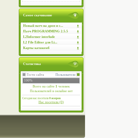
Самое скачивание
Новый патч на дроп и с...
Патч PROGRAMMING 2.5.5
L2Informer interlude
L2 File Editor для Li...
Карты катакомб
Статистика
Гости сайта
Пользователи
100%
Всего на сайте
1
человек
Пользователей в онлайне нет
Сегодня нас посетили
0 юзеров
Нас посетили (
0
)