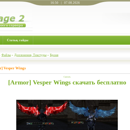
16:50 | 07.08.2026
Статьи, гайды
»
Файлы
»
Доплонения, Текстуры
»
Броня
r] Vesper Wings
Скачать
[Armor] Vesper Wings скачать бесплатно