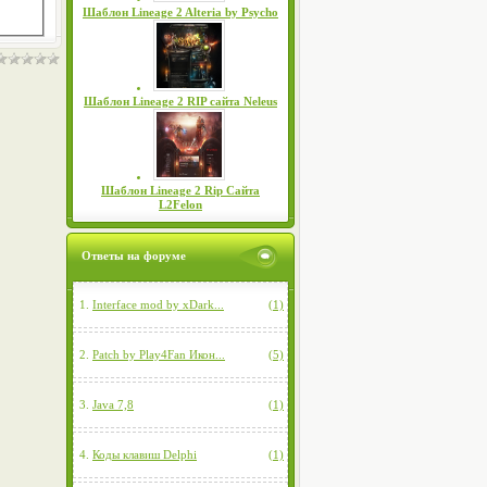
Шаблон Lineage 2 Alteria by Psycho
Шаблон Lineage 2 RIP сайта Neleus
Шаблон Lineage 2 Rip Сайта
L2Felon
Ответы на форуме
1.
Interface mod by xDark...
(1)
2.
Patch by Play4Fan Икон...
(5)
3.
Java 7,8
(1)
4.
Коды клавиш Delphi
(1)