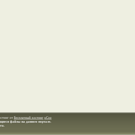
остинг от
Бесплатный хостинг
uCoz
ащиеся файлы на данном портале.
ra.