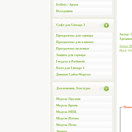
Ertheia / Артея
Исходники
Софт для Lineage 2
Автор:
B
Программы для сервера
Хроники
Программы для клиента
Vesper W
Программы полезные
Black Wi
Защита для сервера
Геодата и Pathnode
Патч для Lineage 2
Движки Сайта/Форума
Доплонения, Текстуры
Модель Оружия
Модель Брони
Новос
Модель НПЦ
Модель Итемы
Модель Петы
Эвенты