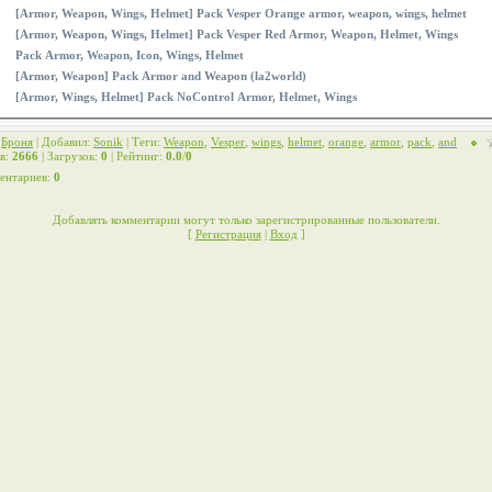
[Armor, Weapon, Wings, Helmet] Pack Vesper Orange armor, weapon, wings, helmet
[Armor, Weapon, Wings, Helmet] Pack Vesper Red Armor, Weapon, Helmet, Wings
Pack Armor, Weapon, Icon, Wings, Helmet
[Armor, Weapon] Pack Armor and Weapon (la2world)
[Armor, Wings, Helmet] Pack NoControl Armor, Helmet, Wings
:
Броня
|
Добавил
:
Sonik
|
Теги
:
Weapon
,
Vesper
,
wings
,
helmet
,
orange
,
armor
,
pack
,
and
в
:
2666
|
Загрузок
:
0
|
Рейтинг
:
0.0
/
0
ентариев
:
0
Добавлять комментарии могут только зарегистрированные пользователи.
[
Регистрация
|
Вход
]