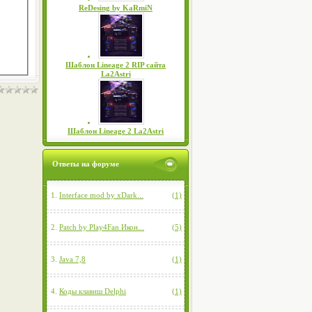
ReDesing by KaRmiN
Шаблон Lineage 2 RIP сайта
La2Astri
Шаблон Lineage 2 La2Astri
Ответы на форуме
1.
Interface mod by xDark...
(1)
2.
Patch by Play4Fan Икон...
(5)
3.
Java 7,8
(1)
4.
Коды клавиш Delphi
(1)