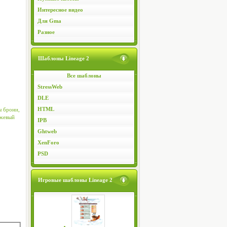
Интересное видео
Для Gma
Разное
Шаблоны Lineage 2
Все шаблоны
StressWeb
DLE
HTML
ы брони,
нжевый
IPB
Ghtweb
XenForo
PSD
Игровые шаблоны Lineage 2