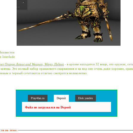
еизвестен
:
Interlude
per Orange Armor and Weapon, Wings, Helmet
- в архиве находится 32 вещи, это оружие, сет
 шлемы. Это полный набор оранжевого снаряжения и на вид оно очень даже хорошее, ора
еленым и черный сочетаются отлично смотрится великолепно.
Play4fan.ru
Deposit
Disk yandex
Файл не загружался на Deposit
ти по теме: