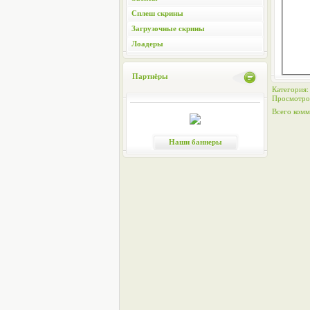
Сплеш скрины
Загрузочные скрины
Лоадеры
Партнёры
Категория
Просмотро
Всего комм
Наши баннеры