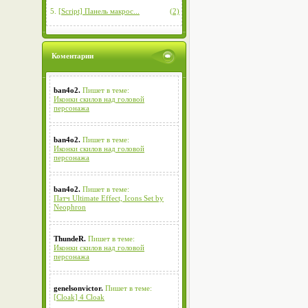
5.
[Script] Панель макрос...
(2)
Коментарии
ban4o2.
Пишет в теме:
Иконки скилов над головой
персонажа
ban4o2.
Пишет в теме:
Иконки скилов над головой
персонажа
ban4o2.
Пишет в теме:
Патч Ultimate Effect, Icons Set by
Neophron
ThundeR.
Пишет в теме:
Иконки скилов над головой
персонажа
genelsonvictor.
Пишет в теме:
[Cloak] 4 Cloak