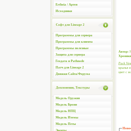
Ertheia / Артея
Исходники
Софт для Lineage 2
Программы для сервера
Программы для клиента
Программы полезные
Автор:
Н
Защита для сервера
Хроники
Геодата и Pathnode
Pack Ves
Патч для Lineage 2
крылья и
цвет с з
Движки Сайта/Форума
Доплонения, Текстуры
Модель Оружия
Модель Брони
Модель НПЦ
Модель Итемы
Модель Петы
Новос
Эвенты