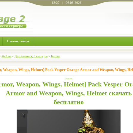
13:27 | 06.08.2026
Статьи, гайды
»
Файлы
»
Доплонения, Текстуры
»
Броня
, Weapon, Wings, Helmet] Pack Vesper Orange Armor and Weapon, Wings, He
Скачать
rmor, Weapon, Wings, Helmet] Pack Vesper Or
Armor and Weapon, Wings, Helmet скачать
бесплатно