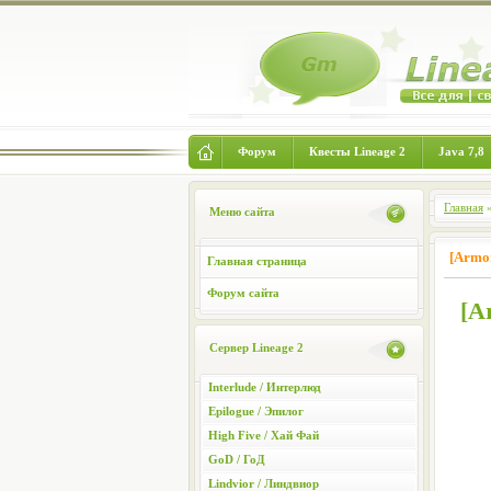
Форум
Квесты Lineage 2
Java 7,8
Главная
Меню сайта
[Armor
Главная страница
Форум сайта
[A
Сервер Lineage 2
Interlude / Интерлюд
Epilogue / Эпилог
High Five / Хай Фай
GoD / ГоД
Lindvior / Линдвиор