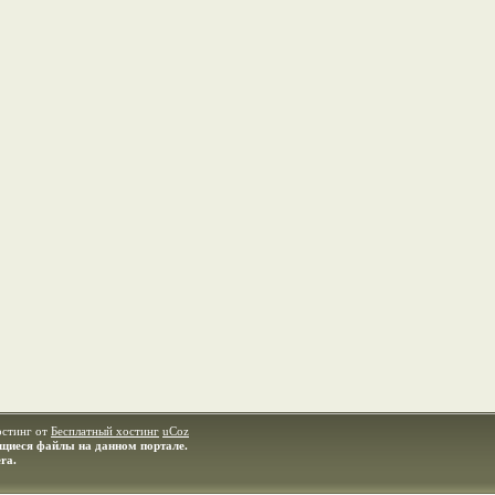
остинг от
Бесплатный хостинг
uCoz
ащиеся файлы на данном портале.
ra.