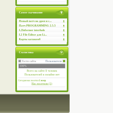
Самое скачивание
Новый патч на дроп и с...
Патч PROGRAMMING 2.5.5
L2Informer interlude
L2 File Editor для Li...
Карты катакомб
Статистика
Гости сайта
Пользователи
100%
Всего на сайте
1
человек
Пользователей в онлайне нет
Сегодня нас посетил
1 юзер
Нас посетили (
1
)