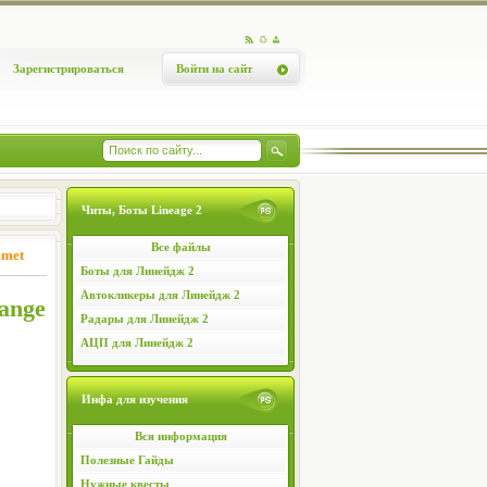
Зарегистрироваться
Войти на сайт
Читы, Боты Lineage 2
Все файлы
lmet
Боты для Линейдж 2
Автокликеры для Линейдж 2
ange
Радары для Линейдж 2
АЦП для Линейдж 2
Инфа для изучения
Вся информация
Полезные Гайды
Нужные квесты