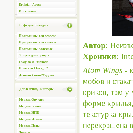
Ertheia / Артея
Исходники
Софт для Lineage 2
Программы для сервера
Программы для клиента
Автор:
Неизве
Программы полезные
Хроники:
Int
Защита для сервера
Геодата и Pathnode
Atom Wings
- 
Патч для Lineage 2
Движки Сайта/Форума
мобов и стака
Доплонения, Текстуры
криков, там у
Модель Оружия
форме крылья,
Модель Брони
текстурка кры
Модель НПЦ
Модель Итемы
перекрашена в
Модель Петы
Эвенты