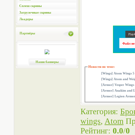
Сплеш скрины
Загрузочные скрины
Лоадеры
Партнёры
Play4
Файл не
Наши баннеры
Новости по теме:
[Wings] Atom Wings 5
[Wings] Atom and Weig
[Armor] Vesper Wings
[Armor] Anakim and L
[Armor] Legion Armor
Категория
:
Бро
wings
,
Atom
Пр
Рейтинг
:
0.0
/
0