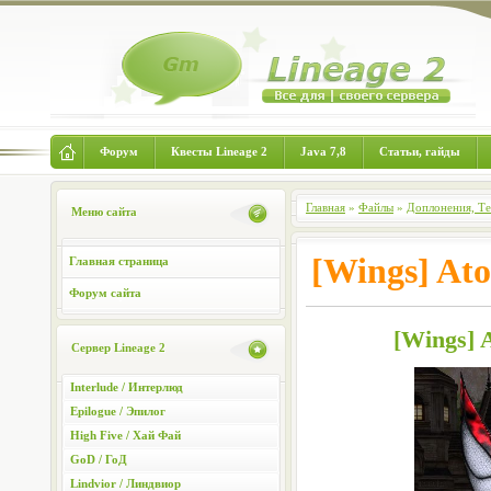
Форум
Квесты Lineage 2
Java 7,8
Статьи, гайды
Главная
»
Файлы
»
Доплонения, Т
Меню сайта
[Wings] At
Главная страница
Форум сайта
[Wings] 
Сервер Lineage 2
Interlude / Интерлюд
Epilogue / Эпилог
High Five / Хай Фай
GoD / ГоД
Lindvior / Линдвиор