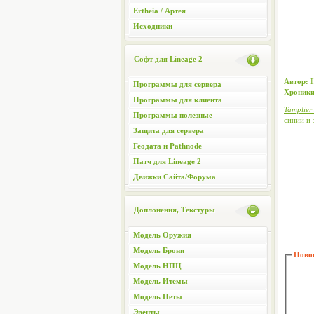
Ertheia / Артея
Исходники
Софт для Lineage 2
Автор:
Программы для сервера
Хроники
Программы для клиента
Tamplier
Программы полезные
синий и 
Защита для сервера
Геодата и Pathnode
Патч для Lineage 2
Движки Сайта/Форума
Доплонения, Текстуры
Модель Оружия
Модель Брони
Новос
Модель НПЦ
Модель Итемы
Модель Петы
Эвенты