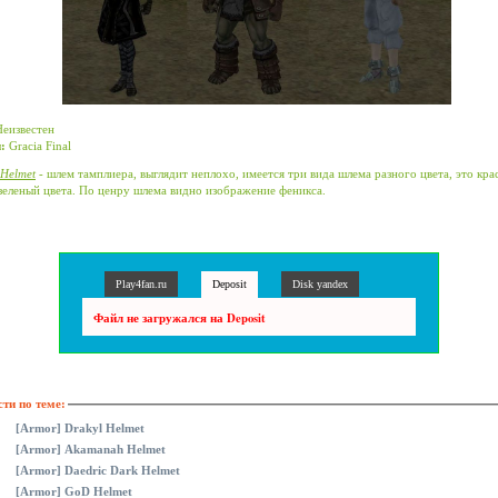
Неизвестен
:
Gracia Final
 Helmet
- шлем тамплиера, выглядит неплохо, имеется три вида шлема разного цвета, это кра
зеленый цвета. По ценру шлема видно изображение феникса.
Play4fan.ru
Deposit
Disk yandex
Файл не загружался на Deposit
ти по теме:
[Armor] Drakyl Helmet
[Armor] Akamanah Helmet
[Armor] Daedric Dark Helmet
[Armor] GoD Helmet