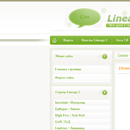
Форум
Квесты Lineage 2
Java 7,8
Главная
Меню сайта
[Armo
Главная страница
Форум сайта
Сервер Lineage 2
Interlude / Интерлюд
Epilogue / Эпилог
High Five / Хай Фай
GoD / ГоД
Lindvior / Линдвиор