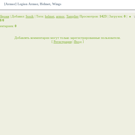
[Armor] Legion Armor, Helmet, Wings
:
Броня
|
Добавил
:
Sonik
|
Теги
:
helmet
,
armor
,
Tamplier
Просмотров
:
1423
|
Загрузок
:
0
|
0
/
0
ентариев
:
0
Добавлять комментарии могут только зарегистрированные пользователи.
[
Регистрация
|
Вход
]