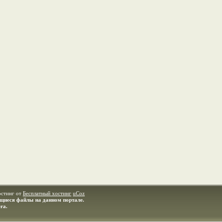
остинг от
Бесплатный хостинг
uCoz
ащиеся файлы на данном портале.
ra.