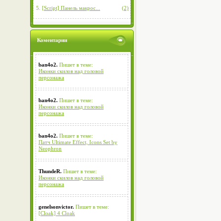
5.
[Script] Панель макрос...
(2)
Коментарии
ban4o2.
Пишет в теме:
Иконки скилов над головой
персонажа
ban4o2.
Пишет в теме:
Иконки скилов над головой
персонажа
ban4o2.
Пишет в теме:
Патч Ultimate Effect, Icons Set by
Neophron
ThundeR.
Пишет в теме:
Иконки скилов над головой
персонажа
genelsonvictor.
Пишет в теме:
[Cloak] 4 Cloak