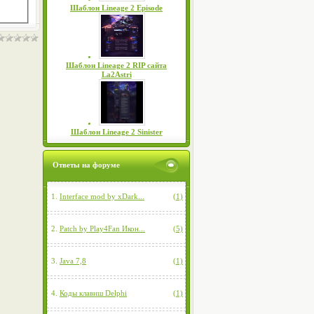
Шаблон Lineage 2 Episode
Шаблон Lineage 2 RIP сайта
La2Astri
Шаблон Lineage 2 Sinister
Ответы на форуме
1.
Interface mod by xDark...
(1)
2.
Patch by Play4Fan Икон...
(5)
3.
Java 7,8
(1)
4.
Коды клавиш Delphi
(1)