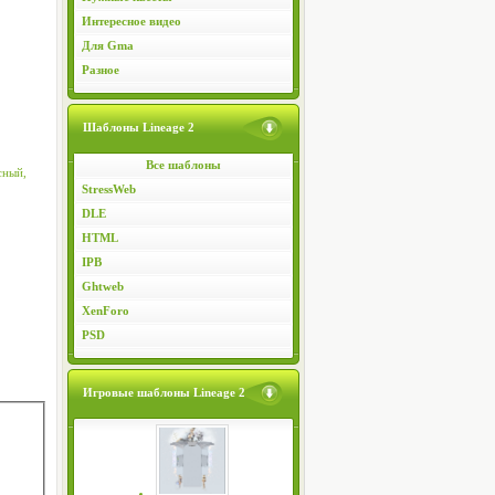
Интересное видео
Для Gma
Разное
Шаблоны Lineage 2
Все шаблоны
сный,
StressWeb
DLE
HTML
IPB
Ghtweb
XenForo
PSD
Игровые шаблоны Lineage 2