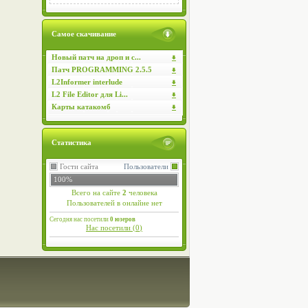
Самое скачивание
Новый патч на дроп и с...
Патч PROGRAMMING 2.5.5
L2Informer interlude
L2 File Editor для Li...
Карты катакомб
Статистика
Гости сайта
Пользователи
100%
Всего на сайте
2
человека
Пользователей в онлайне нет
Сегодня нас посетили
0 юзеров
Нас посетили (
0
)