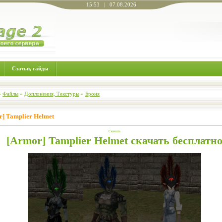
15:53 | 07.08.2026
Статьи, гайды
»
Файлы
»
Доплонения, Текстуры
»
Броня
r] Tamplier Helmet
Скачать
[Armor] Tamplier Helmet скачать бесплатн