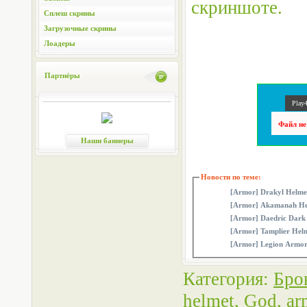
скриншоте.
Сплеш скрины
Загрузочные скрины
Лоадеры
Партнёры
Play4
Файл не
Наши баннеры
Новости по теме:
[Armor] Drakyl Helme
[Armor] Akamanah He
[Armor] Daedric Dark
[Armor] Tamplier Hel
[Armor] Legion Armor
Категория
:
Бро
helmet
,
God
,
ar