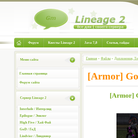
Форум
Квесты Lineage 2
Java 7,8
Статьи, гайды
Главная
»
Файлы
»
Доплонения, Т
Меню сайта
[Armor] G
Главная страница
Форум сайта
[Armor] 
Сервер Lineage 2
Interlude / Интерлюд
Epilogue / Эпилог
High Five / Хай Фай
GoD / ГоД
Lindvior / Линдвиор