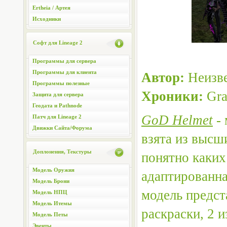
Ertheia / Артея
Исходники
Софт для Lineage 2
Программы для сервера
Программы для клиента
Автор:
Неизв
Программы полезные
Хроники:
Gra
Защита для сервера
Геодата и Pathnode
GoD Helmet
- 
Патч для Lineage 2
Движки Сайта/Форума
взята из высш
Доплонения, Текстуры
понятно каких 
Модель Оружия
адаптированна
Модель Брони
модель предст
Модель НПЦ
Модель Итемы
раскраски, 2 
Модель Петы
Эвенты