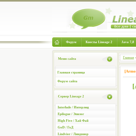
Форум
Квесты Lineage 2
Java 7,8
Главная
Меню сайта
[Armo
Главная страница
Форум сайта
[
Сервер Lineage 2
Interlude / Интерлюд
Epilogue / Эпилог
High Five / Хай Фай
GoD / ГоД
Lindvior / Линдвиор