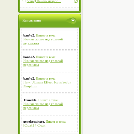
5.
[Script] Панель макрос...
(2)
Коментарии
ban4o2.
Пишет в теме:
Иконки скилов над головой
персонажа
ban4o2.
Пишет в теме:
Иконки скилов над головой
персонажа
ban4o2.
Пишет в теме:
Патч Ultimate Effect, Icons Set by
Neophron
ThundeR.
Пишет в теме:
Иконки скилов над головой
персонажа
genelsonvictor.
Пишет в теме:
[Cloak] 4 Cloak