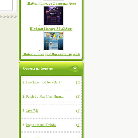
Шаблон Lineage 2 верстка Aero
Шаблон Lineage 2 La2Astri
Шаблон Lineage 2 Rip сайта rpg-club
Ответы на форуме
1.
Interface mod by xDark...
(1)
2.
Patch by Play4Fan Икон...
(5)
3.
Java 7,8
(1)
4.
Коды клавиш Delphi
(1)