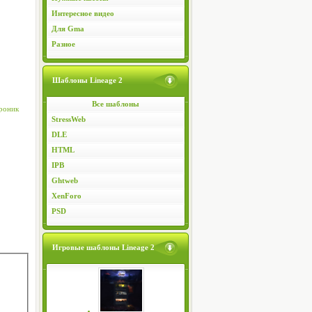
Интересное видео
Для Gma
Разное
Шаблоны Lineage 2
Все шаблоны
хроник
StressWeb
DLE
HTML
IPB
Ghtweb
XenForo
PSD
Игровые шаблоны Lineage 2