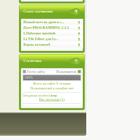
Самое скачивание
Новый патч на дроп и с...
Патч PROGRAMMING 2.5.5
L2Informer interlude
L2 File Editor для Li...
Карты катакомб
Статистика
Гости сайта
Пользователи
100%
Всего на сайте
1
человек
Пользователей в онлайне нет
Сегодня нас посетил
1 юзер
Нас посетили (
1
)