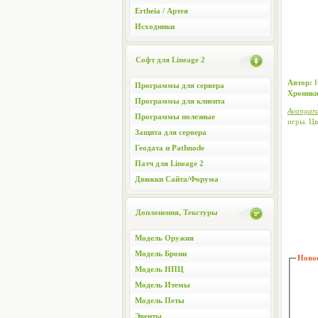
Ertheia / Артея
Исходники
Софт для Lineage 2
Автор:
Программы для сервера
Хроники
Программы для клиента
Avangar
Программы полезные
игры. Цв
Защита для сервера
Геодата и Pathnode
Патч для Lineage 2
Движки Сайта/Форума
Доплонения, Текстуры
Модель Оружия
Модель Брони
Новос
Модель НПЦ
Модель Итемы
Модель Петы
Эвенты