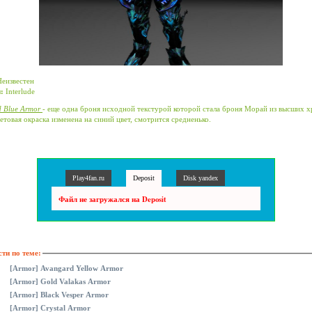
Неизвестен
:
Interlude
d Blue Armor
- еще одна броня исходной текстурой которой стала броня Морай из высших 
етовая окраска изменена на синий цвет, смотрится средненько.
Play4fan.ru
Deposit
Disk yandex
Файл не загружался на Deposit
ти по теме:
[Armor] Avangard Yellow Armor
[Armor] Gold Valakas Armor
[Armor] Black Vesper Armor
[Armor] Crystal Armor