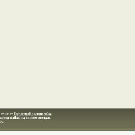
остинг от
Бесплатный хостинг
uCoz
ащиеся файлы на данном портале.
ra.