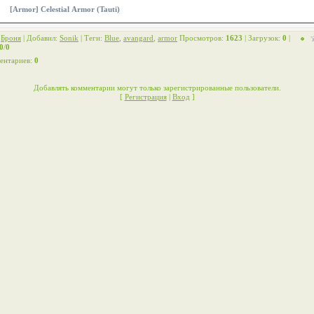
[Armor] Celestial Armor (Tauti)
:
Броня
|
Добавил
:
Sonik
|
Теги
:
Blue
,
avangard
,
armor
Просмотров
:
1623
|
Загрузок
:
0
|
0
/
0
ентариев
:
0
Добавлять комментарии могут только зарегистрированные пользователи.
[
Регистрация
|
Вход
]