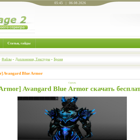
05:45 | 06.08.2026
Статьи, гайды
»
Файлы
»
Доплонения, Текстуры
»
Броня
r] Avangard Blue Armor
Скачать
Armor] Avangard Blue Armor скачать беспла