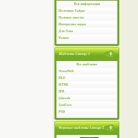
Вся информация
Полезные Гайды
Нужные квесты
Интересное видео
Для Gma
Разное
Шаблоны Lineage 2
Все шаблоны
StressWeb
DLE
HTML
IPB
Ghtweb
XenForo
PSD
Игровые шаблоны Lineage 2