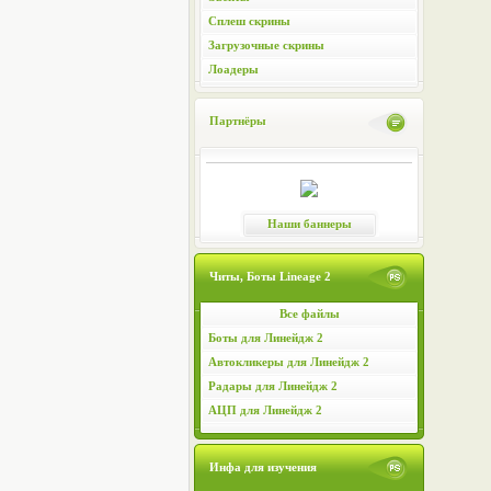
Сплеш скрины
Загрузочные скрины
Лоадеры
Партнёры
Наши баннеры
Читы, Боты Lineage 2
Все файлы
Боты для Линейдж 2
Автокликеры для Линейдж 2
Радары для Линейдж 2
АЦП для Линейдж 2
Инфа для изучения