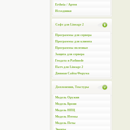
Ertheia / Артея
Исходники
Софт для Lineage 2
Программы для сервера
Программы для клиента
Программы полезные
Защита для сервера
Геодата и Pathnode
Патч для Lineage 2
Движки Сайта/Форума
Доплонения, Текстуры
Модель Оружия
Модель Брони
Модель НПЦ
Модель Итемы
Модель Петы
Эвенты