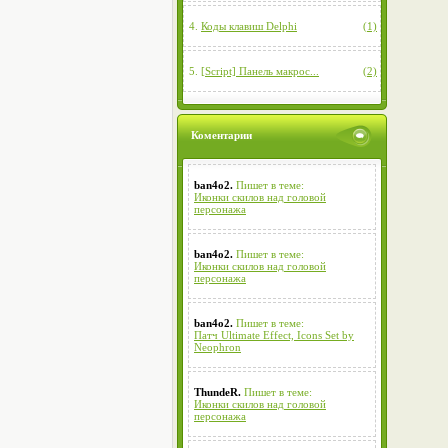
4.
Коды клавиш Delphi
(1)
5.
[Script] Панель макрос...
(2)
Коментарии
ban4o2.
Пишет в теме:
Иконки скилов над головой
персонажа
ban4o2.
Пишет в теме:
Иконки скилов над головой
персонажа
ban4o2.
Пишет в теме:
Патч Ultimate Effect, Icons Set by
Neophron
ThundeR.
Пишет в теме:
Иконки скилов над головой
персонажа