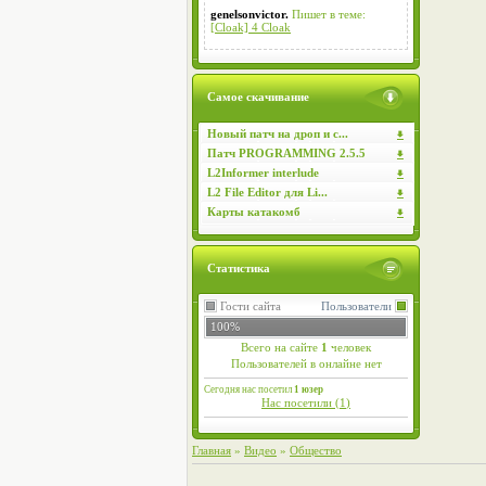
genelsonvictor.
Пишет в теме:
[Cloak] 4 Cloak
Самое скачивание
Новый патч на дроп и с...
Патч PROGRAMMING 2.5.5
L2Informer interlude
L2 File Editor для Li...
Карты катакомб
Статистика
Гости сайта
Пользователи
100%
Всего на сайте
1
человек
Пользователей в онлайне нет
Сегодня нас посетил
1 юзер
Нас посетили (
1
)
Главная
»
Видео
»
Общество