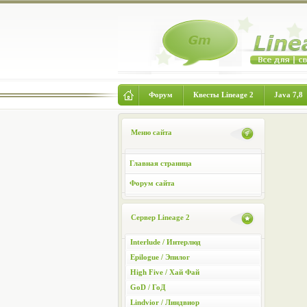
Форум
Квесты Lineage 2
Java 7,8
Меню сайта
Главная страница
Форум сайта
Сервер Lineage 2
Interlude / Интерлюд
Epilogue / Эпилог
High Five / Хай Фай
GoD / ГоД
Lindvior / Линдвиор