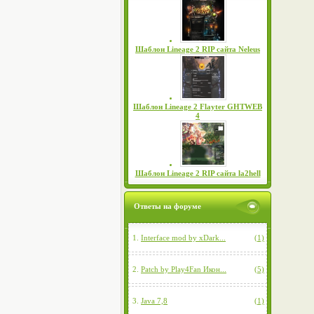
Шаблон Lineage 2 RIP сайта Neleus
Шаблон Lineage 2 Flayter GHTWEB
4
Шаблон Lineage 2 RIP сайта la2hell
Ответы на форуме
1.
Interface mod by xDark...
(1)
2.
Patch by Play4Fan Икон...
(5)
3.
Java 7,8
(1)