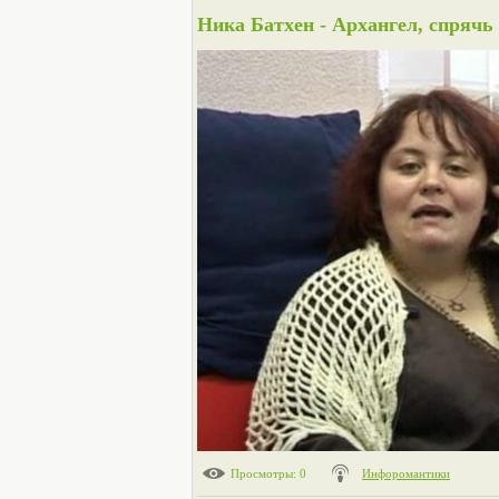
Ника Батхен - Архангел, спрячь
Просмотры
: 0
Инфоромантики