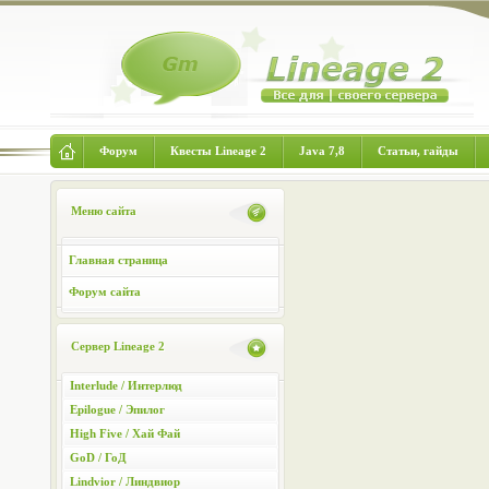
Форум
Квесты Lineage 2
Java 7,8
Статьи, гайды
Меню сайта
Главная страница
Форум сайта
Сервер Lineage 2
Interlude / Интерлюд
Epilogue / Эпилог
High Five / Хай Фай
GoD / ГоД
Lindvior / Линдвиор