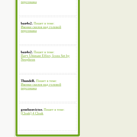
персонажа
ban4o2.
Пишет в теме:
Иконки скилов над головой
персонажа
ban4o2.
Пишет в теме:
Патч Ultimate Effect, Icons Set by
Neophron
ThundeR.
Пишет в теме:
Иконки скилов над головой
персонажа
genelsonvictor.
Пишет в теме:
[Cloak] 4 Cloak