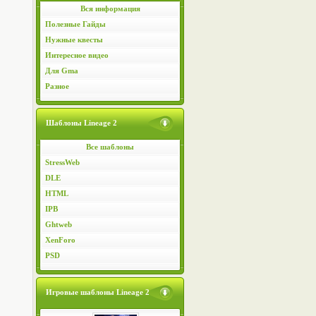
Вся информация
Полезные Гайды
Нужные квесты
Интересное видео
Для Gma
Разное
Шаблоны Lineage 2
Все шаблоны
StressWeb
DLE
HTML
IPB
Ghtweb
XenForo
PSD
Игровые шаблоны Lineage 2