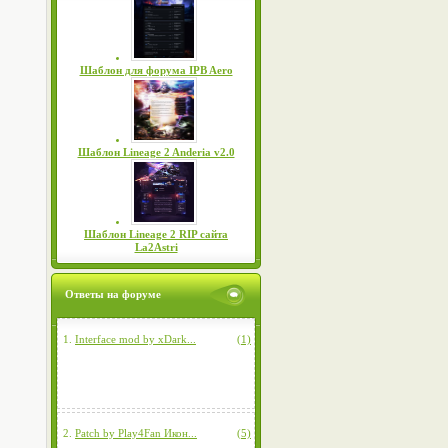
Шаблон для форума IPB Aero
Шаблон Lineage 2 Anderia v2.0
Шаблон Lineage 2 RIP сайта
La2Astri
Ответы на форуме
1.
Interface mod by xDark...
(1)
2.
Patch by Play4Fan Икон...
(5)