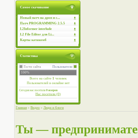
Самое скачивание
Новый патч на дроп и с...
Патч PROGRAMMING 2.5.5
L2Informer interlude
L2 File Editor для Li...
Карты катакомб
Статистика
Гости сайта
Пользователи
100%
Всего на сайте
1
человек
Пользователей в онлайне нет
Сегодня нас посетили
0 юзеров
Нас посетили (
0
)
Главная
»
Видео
»
Люди и блоги
Ты — предпринимател