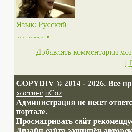
Язык
: Русский
Всего комментариев
:
0
Добавлять комментарии мог
[
COPYDIV © 2014 - 2026. Все п
хостинг
uCoz
Администрация не несёт ответ
портале.
Просматривать сайт рекомендуе
Дизайн сайта защищён авторс