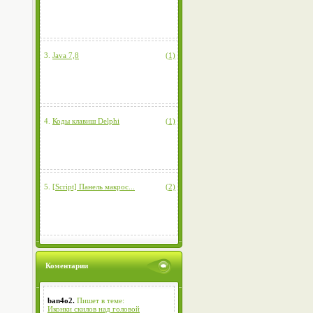
3.
Java 7,8
(1)
4.
Коды клавиш Delphi
(1)
5.
[Script] Панель макрос...
(2)
Коментарии
ban4o2.
Пишет в теме:
Иконки скилов над головой