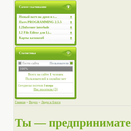
Самое скачивание
Новый патч на дроп и с...
Патч PROGRAMMING 2.5.5
L2Informer interlude
L2 File Editor для Li...
Карты катакомб
Статистика
Гости сайта
Пользователи
100%
Всего на сайте
1
человек
Пользователей в онлайне нет
Сегодня нас посетило
3 юзера
Нас посетили (
3
)
Главная
»
Видео
»
Люди и блоги
Ты — предпринимате