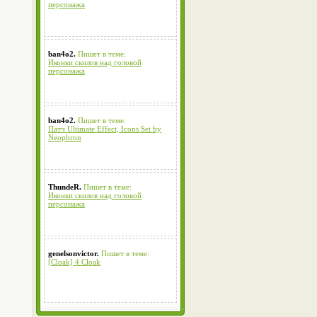
персонажа
ban4o2.
Пишет в теме:
Иконки скилов над головой
персонажа
ban4o2.
Пишет в теме:
Патч Ultimate Effect, Icons Set by
Neophron
ThundeR.
Пишет в теме:
Иконки скилов над головой
персонажа
genelsonvictor.
Пишет в теме:
[Cloak] 4 Cloak