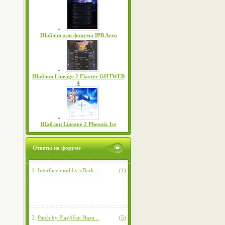
Шаблон для форума IPB Aero
Шаблон Lineage 2 Flayter GHTWEB
4
Шаблон Lineage 2 Pheonix Ice
Ответы на форуме
1.
Interface mod by xDark...
(1)
2.
Patch by Play4Fan Икон...
(5)