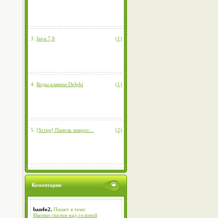
3.
Java 7,8
(1)
4.
Коды клавиш Delphi
(1)
5.
[Script] Панель макрос...
(2)
Коментарии
ban4o2.
Пишет в теме:
Иконки скилов над головой