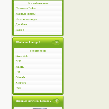
Вся информация
Полезные Гайды
Нужные квесты
Интересное видео
Для Gma
Разное
Шаблоны Lineage 2
Все шаблоны
StressWeb
DLE
HTML
IPB
Ghtweb
XenForo
PSD
Игровые шаблоны Lineage 2