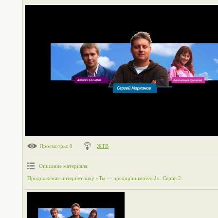
Просмотры
: 0
ЖТВ
Описание материала
:
Продолжение интернет-шоу «Ты — предприниматель!». Серия 2.