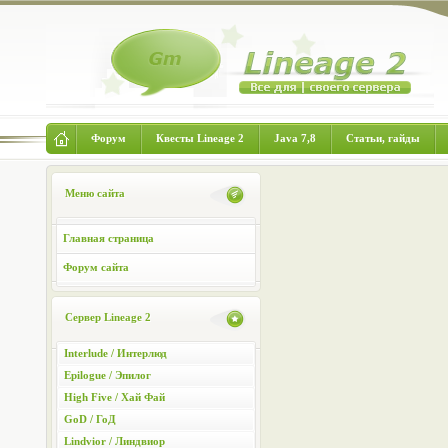
Форум
Квесты Lineage 2
Java 7,8
Статьи, гайды
Меню сайта
Главная страница
Форум сайта
Сервер Lineage 2
Interlude / Интерлюд
Epilogue / Эпилог
High Five / Хай Фай
GoD / ГоД
Lindvior / Линдвиор