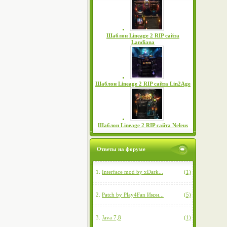
Шаблон Lineage 2 RIP сайта
Landiana
Шаблон Lineage 2 RIP сайта Lin2Age
Шаблон Lineage 2 RIP сайта Neleus
Ответы на форуме
1.
Interface mod by xDark...
(1)
2.
Patch by Play4Fan Икон...
(5)
3.
Java 7,8
(1)