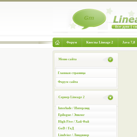
Форум
Квесты Lineage 2
Java 7,8
Меню сайта
Главная страница
Форум сайта
Сервер Lineage 2
Interlude / Интерлюд
Epilogue / Эпилог
High Five / Хай Фай
GoD / ГоД
Lindvior / Линдвиор