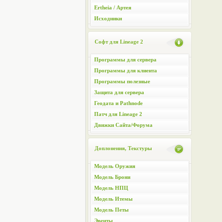
Ertheia / Артея
Исходники
Софт для Lineage 2
Программы для сервера
Программы для клиента
Программы полезные
Защита для сервера
Геодата и Pathnode
Патч для Lineage 2
Движки Сайта/Форума
Доплонения, Текстуры
Модель Оружия
Модель Брони
Модель НПЦ
Модель Итемы
Модель Петы
Эвенты