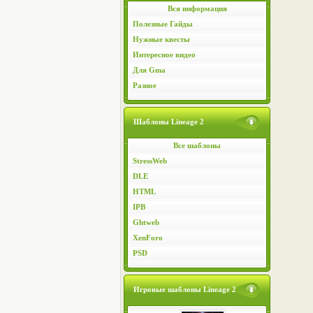
Вся информация
Полезные Гайды
Нужные квесты
Интересное видео
Для Gma
Разное
Шаблоны Lineage 2
Все шаблоны
StressWeb
DLE
HTML
IPB
Ghtweb
XenForo
PSD
Игровые шаблоны Lineage 2