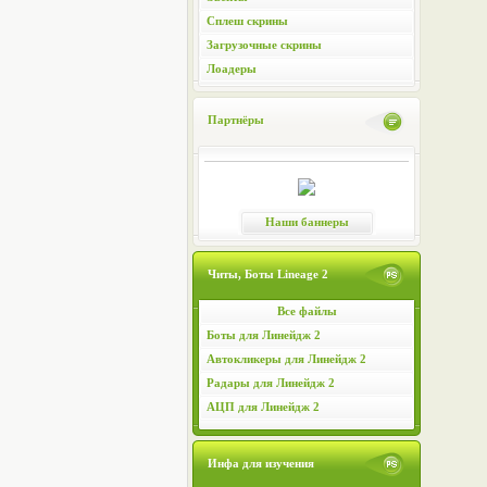
Сплеш скрины
Загрузочные скрины
Лоадеры
Партнёры
Наши баннеры
Читы, Боты Lineage 2
Все файлы
Боты для Линейдж 2
Автокликеры для Линейдж 2
Радары для Линейдж 2
АЦП для Линейдж 2
Инфа для изучения