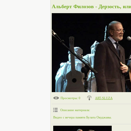
Альберт Филозов - Дерзость, или
Просмотры
: 0
ART-SLUZA
Описание материала
:
Видео с вечера памяти Булата Окуджавы.