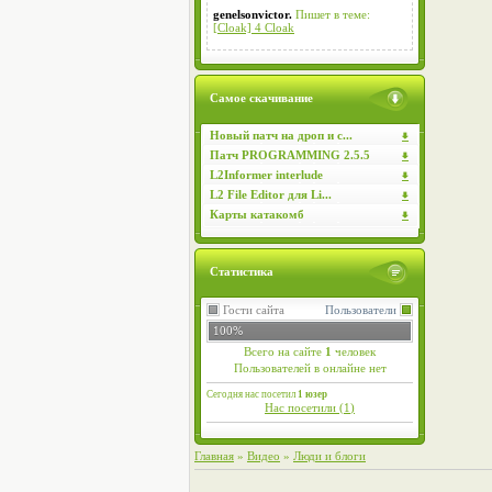
genelsonvictor.
Пишет в теме:
[Cloak] 4 Cloak
Самое скачивание
Новый патч на дроп и с...
Патч PROGRAMMING 2.5.5
L2Informer interlude
L2 File Editor для Li...
Карты катакомб
Статистика
Гости сайта
Пользователи
100%
Всего на сайте
1
человек
Пользователей в онлайне нет
Сегодня нас посетил
1 юзер
Нас посетили (
1
)
Главная
»
Видео
»
Люди и блоги