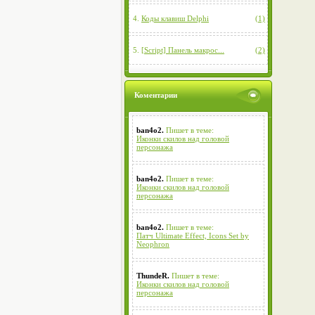
4.
Коды клавиш Delphi
(1)
5.
[Script] Панель макрос...
(2)
Коментарии
ban4o2.
Пишет в теме:
Иконки скилов над головой
персонажа
ban4o2.
Пишет в теме:
Иконки скилов над головой
персонажа
ban4o2.
Пишет в теме:
Патч Ultimate Effect, Icons Set by
Neophron
ThundeR.
Пишет в теме:
Иконки скилов над головой
персонажа