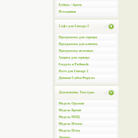
Ertheia / Артея
Исходники
Софт для Lineage 2
Программы для сервера
Программы для клиента
Программы полезные
Защита для сервера
Геодата и Pathnode
Патч для Lineage 2
Движки Сайта/Форума
Доплонения, Текстуры
Модель Оружия
Модель Брони
Модель НПЦ
Модель Итемы
Модель Петы
Эвенты