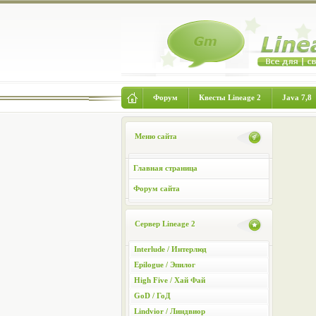
Форум
Квесты Lineage 2
Java 7,8
Меню сайта
Главная страница
Форум сайта
Сервер Lineage 2
Interlude / Интерлюд
Epilogue / Эпилог
High Five / Хай Фай
GoD / ГоД
Lindvior / Линдвиор