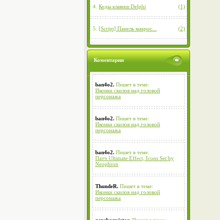
4.
Коды клавиш Delphi
(1)
5.
[Script] Панель макрос...
(2)
Коментарии
ban4o2.
Пишет в теме:
Иконки скилов над головой
персонажа
ban4o2.
Пишет в теме:
Иконки скилов над головой
персонажа
ban4o2.
Пишет в теме:
Патч Ultimate Effect, Icons Set by
Neophron
ThundeR.
Пишет в теме:
Иконки скилов над головой
персонажа