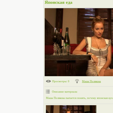
Японская еда
Просмотры
: 0
Маша Полякова
Описание материала
:
Маша Полякова пытается понять, почему японская кух