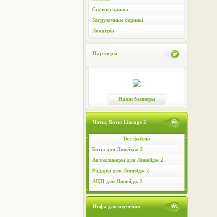
Сплеш скрины
Загрузочные скрины
Лоадеры
Партнёры
Наши баннеры
Читы, Боты Lineage 2
Все файлы
Боты для Линейдж 2
Автокликеры для Линейдж 2
Радары для Линейдж 2
АЦП для Линейдж 2
Инфа для изучения