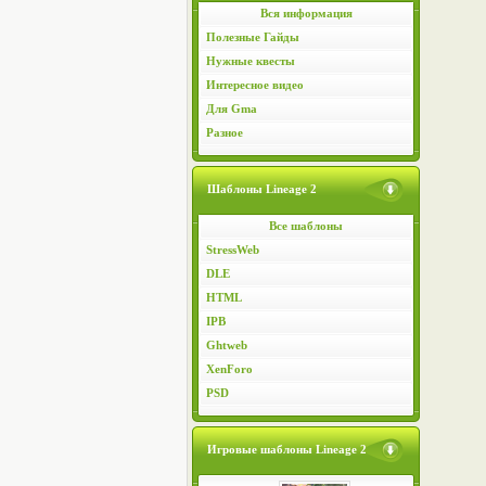
Вся информация
Полезные Гайды
Нужные квесты
Интересное видео
Для Gma
Разное
Шаблоны Lineage 2
Все шаблоны
StressWeb
DLE
HTML
IPB
Ghtweb
XenForo
PSD
Игровые шаблоны Lineage 2