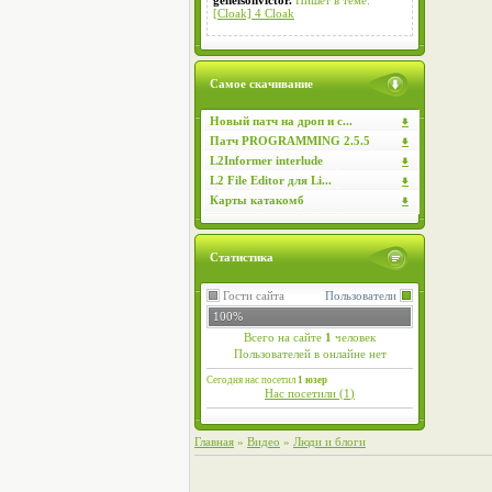
genelsonvictor.
Пишет в теме:
[Cloak] 4 Cloak
Самое скачивание
Новый патч на дроп и с...
Патч PROGRAMMING 2.5.5
L2Informer interlude
L2 File Editor для Li...
Карты катакомб
Статистика
Гости сайта
Пользователи
100%
Всего на сайте
1
человек
Пользователей в онлайне нет
Сегодня нас посетил
1 юзер
Нас посетили (
1
)
Главная
»
Видео
»
Люди и блоги