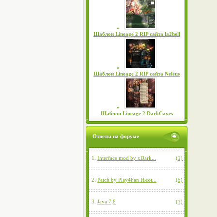
Шаблон Lineage 2 RIP сайта la2hell
Шаблон Lineage 2 RIP сайта Neleus
Шаблон Lineage 2 DarkCaves
Ответы на форуме
1.
Interface mod by xDark...
(1)
2.
Patch by Play4Fan Икон...
(5)
3.
Java 7,8
(1)