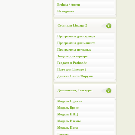
Ertheia / Артея
Исходники
Софт для Lineage 2
Программы для сервера
Программы для клиента
Программы полезные
Защита для сервера
Геодата и Pathnode
Патч для Lineage 2
Движки Сайта/Форума
Доплонения, Текстуры
Модель Оружия
Модель Брони
Модель НПЦ
Модель Итемы
Модель Петы
Эвенты