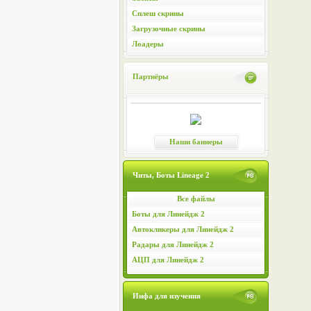
Сплеш скрины
Загрузочные скрины
Лоадеры
Партнёры
Наши баннеры
Читы, Боты Lineage 2
Все файлы
Боты для Линейдж 2
Автокликеры для Линейдж 2
Радары для Линейдж 2
АЦП для Линейдж 2
Инфа для изучения