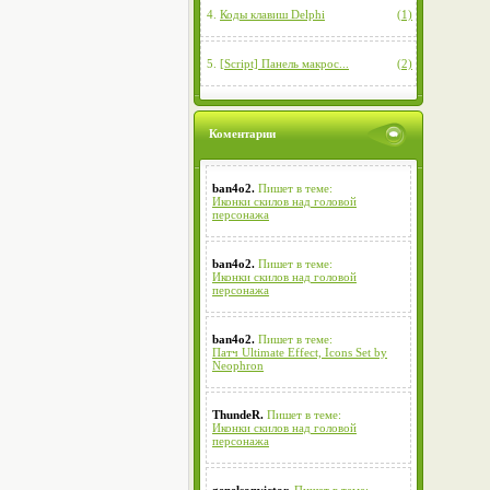
4.
Коды клавиш Delphi
(1)
5.
[Script] Панель макрос...
(2)
Коментарии
ban4o2.
Пишет в теме:
Иконки скилов над головой
персонажа
ban4o2.
Пишет в теме:
Иконки скилов над головой
персонажа
ban4o2.
Пишет в теме:
Патч Ultimate Effect, Icons Set by
Neophron
ThundeR.
Пишет в теме:
Иконки скилов над головой
персонажа