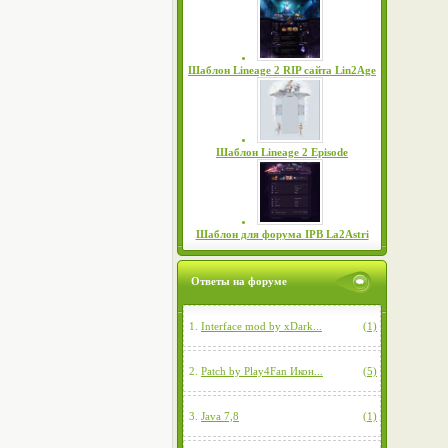
Шаблон Lineage 2 RIP сайта Lin2Age
Шаблон Lineage 2 Episode
Шаблон для форума IPB La2Astri
Ответы на форуме
1.
Interface mod by xDark...
(1)
2.
Patch by Play4Fan Икон...
(5)
3.
Java 7,8
(1)