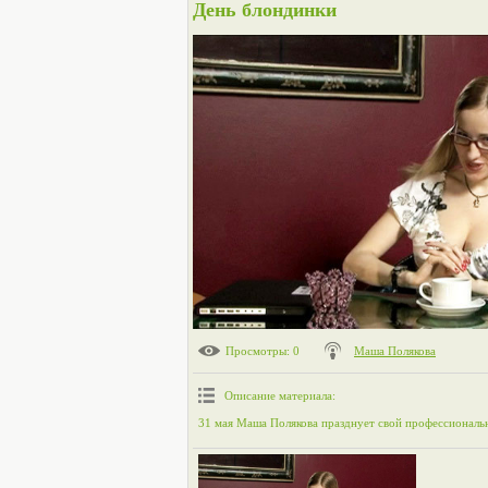
День блондинки
Просмотры
: 0
Маша Полякова
Описание материала
:
31 мая Маша Полякова празднует свой профессиональ