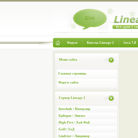
Форум
Квесты Lineage 2
Java 7,8
Меню сайта
Главная страница
Форум сайта
Сервер Lineage 2
Interlude / Интерлюд
Epilogue / Эпилог
High Five / Хай Фай
GoD / ГоД
Lindvior / Линдвиор