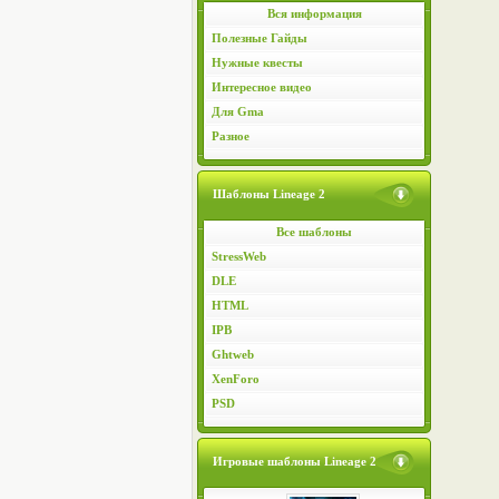
Вся информация
Полезные Гайды
Нужные квесты
Интересное видео
Для Gma
Разное
Шаблоны Lineage 2
Все шаблоны
StressWeb
DLE
HTML
IPB
Ghtweb
XenForo
PSD
Игровые шаблоны Lineage 2