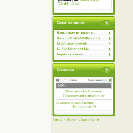
genelsonvictor.
Пишет в теме:
[Cloak] 4 Cloak
Самое скачивание
Новый патч на дроп и с...
Патч PROGRAMMING 2.5.5
L2Informer interlude
L2 File Editor для Li...
Карты катакомб
Статистика
Гости сайта
Пользователи
100%
Всего на сайте
1
человек
Пользователей в онлайне нет
Сегодня нас посетили
0 юзеров
Нас посетили (
0
)
Главная
»
Видео
»
Люди и блоги