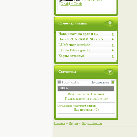
genelsonvictor.
Пишет в теме:
[Cloak] 4 Cloak
Самое скачивание
Новый патч на дроп и с...
Патч PROGRAMMING 2.5.5
L2Informer interlude
L2 File Editor для Li...
Карты катакомб
Статистика
Гости сайта
Пользователи
100%
Всего на сайте
1
человек
Пользователей в онлайне нет
Сегодня нас посетили
0 юзеров
Нас посетили (
0
)
Главная
»
Видео
»
Люди и блоги