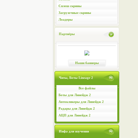
Сплеш скрины
Загрузочные скрины
Лоадеры
Партнёры
Наши баннеры
Читы, Боты Lineage 2
Все файлы
Боты для Линейдж 2
Автокликеры для Линейдж 2
Радары для Линейдж 2
АЦП для Линейдж 2
Инфа для изучения