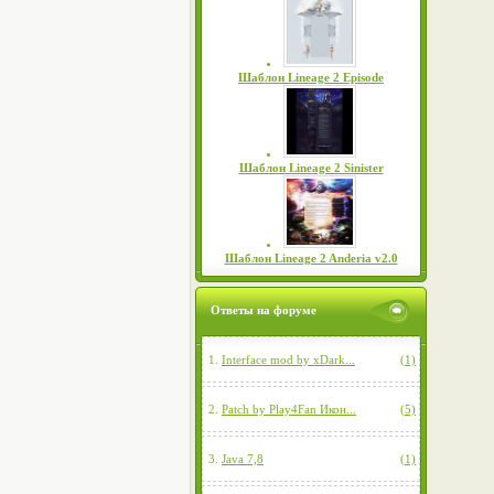
Шаблон Lineage 2 Episode
Шаблон Lineage 2 Sinister
Шаблон Lineage 2 Anderia v2.0
Ответы на форуме
1.
Interface mod by xDark...
(1)
2.
Patch by Play4Fan Икон...
(5)
3.
Java 7,8
(1)