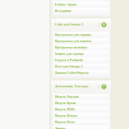
Ertheia / Артея
Исходники
Софт для Lineage 2
Программы для сервера
Программы для клиента
Программы полезные
Защита для сервера
Геодата и Pathnode
Патч для Lineage 2
Движки Сайта/Форума
Доплонения, Текстуры
Модель Оружия
Модель Брони
Модель НПЦ
Модель Итемы
Модель Петы
Эвенты