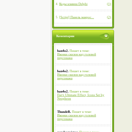
4.
Коды клавиш Delphi
(1)
5.
[Script] Панель макрос...
(2)
Коментарии
ban4o2.
Пишет в теме:
Иконки скилов над головой
персонажа
ban4o2.
Пишет в теме:
Иконки скилов над головой
персонажа
ban4o2.
Пишет в теме:
Патч Ultimate Effect, Icons Set by
Neophron
ThundeR.
Пишет в теме:
Иконки скилов над головой
персонажа