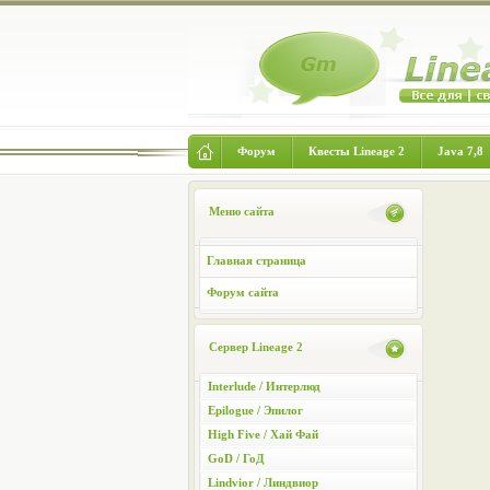
Форум
Квесты Lineage 2
Java 7,8
Меню сайта
Главная страница
Форум сайта
Сервер Lineage 2
Interlude / Интерлюд
Epilogue / Эпилог
High Five / Хай Фай
GoD / ГоД
Lindvior / Линдвиор