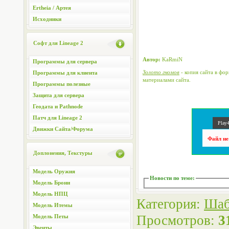
Ertheia / Артея
Исходники
Софт для Lineage 2
Автор:
KaRmiN
Программы для сервера
Золото гномов
- копия сайта в фо
Программы для клиента
материалами сайта.
Программы полезные
Защита для сервера
Геодата и Pathnode
Патч для Lineage 2
Play4
Движки Сайта/Форума
Файл не
Доплонения, Текстуры
Модель Оружия
Новости по теме
:
Модель Брони
Модель НПЦ
Категория
:
Шаб
Модель Итемы
Просмотров
:
3
Модель Петы
Эвенты