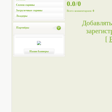
0.0
/
0
Сплеш скрины
Загрузочные скрины
Всего комментариев
:
0
Лоадеры
Добавлять
Партнёры
зарегист
[
Наши баннеры