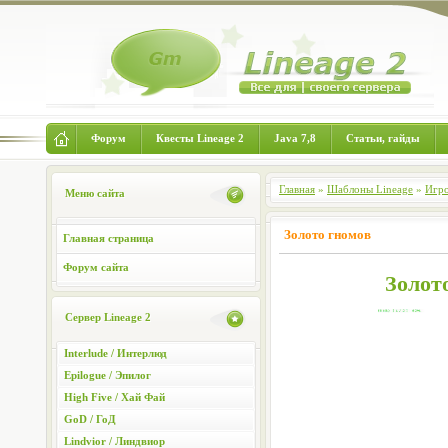
Форум
Квесты Lineage 2
Java 7,8
Статьи, гайды
Главная
»
Шаблоны Lineage
»
Игро
Меню сайта
Золото гномов
Главная страница
Форум сайта
Золот
Сервер Lineage 2
Interlude / Интерлюд
Epilogue / Эпилог
High Five / Хай Фай
GoD / ГоД
Lindvior / Линдвиор