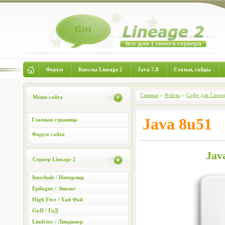
Форум
Квесты Lineage 2
Java 7,8
Статьи, гайды
Главная
»
Файлы
»
Софт для Linea
Меню сайта
Java 8u51
Главная страница
Форум сайта
Jav
Сервер Lineage 2
Interlude / Интерлюд
Epilogue / Эпилог
High Five / Хай Фай
GoD / ГоД
Lindvior / Линдвиор