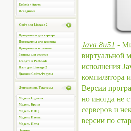
Ertheia / Артея
Исходники
Софт для Lineage 2
Программы для сервера
Программы для клиента
Java 8u51
- Ми
Программы полезные
виртуальной 
Защита для сервера
Геодата и Pathnode
исполнения Ja
Патч для Lineage 2
Движки Сайта/Форума
компилятора и
Версии прогр
Доплонения, Текстуры
но иногда не с
Модель Оружия
Модель Брони
серверов и н
Модель НПЦ
Модель Итемы
версии по стар
Модель Петы
Эвенты