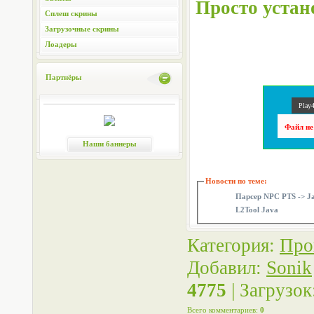
Просто устан
Сплеш скрины
Загрузочные скрины
Лоадеры
Партнёры
Play4
Файл не
Наши баннеры
Новости по теме:
Парсер NPC PTS -> J
L2Tool Java
Категория
:
Про
Добавил
:
Sonik
4775
|
Загрузок
Всего комментариев
:
0