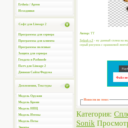
Ertheia / Артея
Исходники
Софт для Lineage 2
Автор:
TT
Программы для сервера
Splash v.3
- ну данный сплеш на ви
Программы для клиента
серый рисунок с оранжевой лентой
Программы полезные
Защита для сервера
Геодата и Pathnode
Патч для Lineage 2
Play4
Движки Сайта/Форума
Файл не
Доплонения, Текстуры
Модель Оружия
Новости по теме:
Модель Брони
Модель НПЦ
Категория
:
Спл
Модель Итемы
Sonik
Просмот
Модель Петы
Эвенты