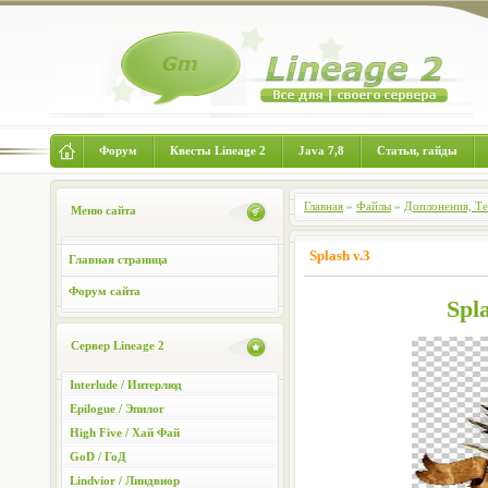
Форум
Квесты Lineage 2
Java 7,8
Статьи, гайды
Главная
»
Файлы
»
Доплонения, Т
Меню сайта
Splash v.3
Главная страница
Форум сайта
Spl
Сервер Lineage 2
Interlude / Интерлюд
Epilogue / Эпилог
High Five / Хай Фай
GoD / ГоД
Lindvior / Линдвиор