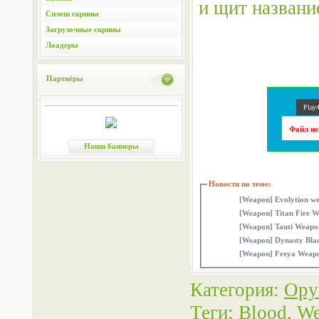
и щит назван
Сплеш скрины
Загрузочные скрины
Лоадеры
Партнёры
Play4
Файл не
Наши баннеры
Новости по теме:
[Weapon] Evolytion w
[Weapon] Titan Fire 
[Weapon] Tauti Weapo
[Weapon] Dynasty Bla
[Weapon] Freya Weap
Категория
:
Ору
Теги
:
Blood
,
We