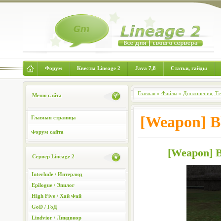
Форум
Квесты Lineage 2
Java 7,8
Статьи, гайды
Главная
»
Файлы
»
Доплонения, Т
Меню сайта
[Weapon] B
Главная страница
Форум сайта
[Weapon] 
Сервер Lineage 2
Interlude / Интерлюд
Epilogue / Эпилог
High Five / Хай Фай
GoD / ГоД
Lindvior / Линдвиор