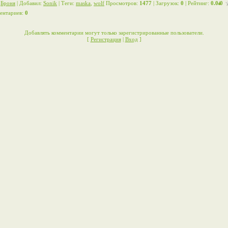
:
Броня
|
Добавил
:
Sonik
|
Теги
:
maska
,
wolf
Просмотров
:
1477
|
Загрузок
:
0
|
Рейтинг
:
0.0
/
0
ентариев
:
0
Добавлять комментарии могут только зарегистрированные пользователи.
[
Регистрация
|
Вход
]