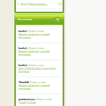
5.
[Script] Панель макрос...
(2)
Коментарии
ban4o2.
Пишет в теме:
Иконки скилов над головой
персонажа
ban4o2.
Пишет в теме:
Иконки скилов над головой
персонажа
ban4o2.
Пишет в теме:
Патч Ultimate Effect, Icons Set by
Neophron
ThundeR.
Пишет в теме:
Иконки скилов над головой
персонажа
genelsonvictor.
Пишет в теме:
[Cloak] 4 Cloak