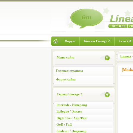
Форум
Квесты Lineage 2
Java 7,8
Главная
Меню сайта
[Mask
Главная страница
Форум сайта
Сервер Lineage 2
Interlude / Интерлюд
Epilogue / Эпилог
High Five / Хай Фай
GoD / ГоД
Lindvior / Линдвиор