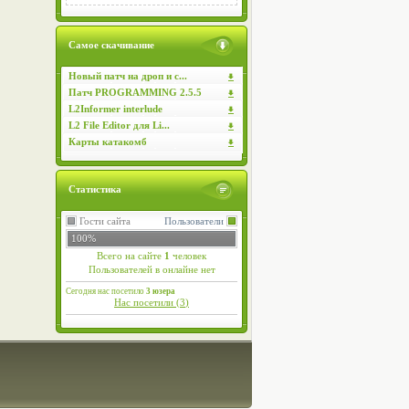
Самое скачивание
Новый патч на дроп и с...
Патч PROGRAMMING 2.5.5
L2Informer interlude
L2 File Editor для Li...
Карты катакомб
Статистика
Гости сайта
Пользователи
100%
Всего на сайте
1
человек
Пользователей в онлайне нет
Сегодня нас посетило
3 юзера
Нас посетили (
3
)