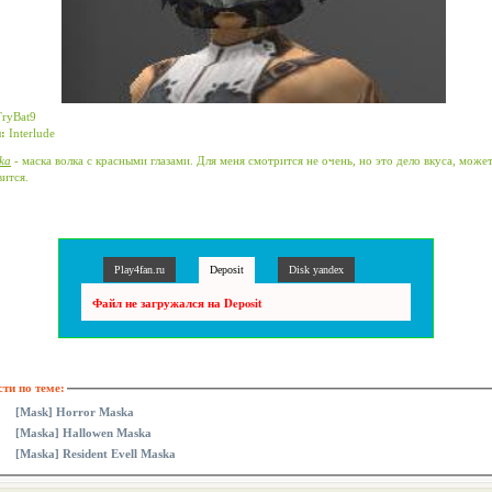
ryBat9
:
Interlude
ka
- маска волка с красными глазами. Для меня смотрится не очень, но это дело вкуса, може
вится.
Play4fan.ru
Deposit
Disk yandex
Файл не загружался на Deposit
ти по теме:
[Mask] Horror Maska
[Maska] Hallowen Maska
[Maska] Resident Evell Maska