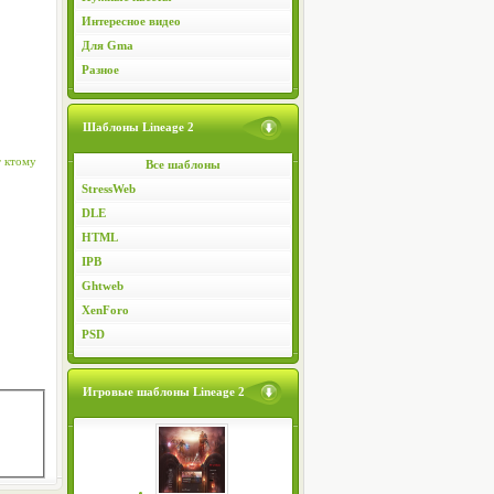
Интересное видео
Для Gma
Разное
Шаблоны Lineage 2
т ктому
Все шаблоны
StressWeb
DLE
HTML
IPB
Ghtweb
XenForo
PSD
Игровые шаблоны Lineage 2