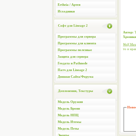
Ertheia / Артея
Исходники
Софт для Lineage 2
Автор:
T
Программы для сервера
Хроники
Программы для клиента
Wolf Mas
то и нра
Программы полезные
Защита для сервера
Геодата и Pathnode
Патч для Lineage 2
Движки Сайта/Форума
Доплонения, Текстуры
Модель Оружия
Новос
Модель Брони
Модель НПЦ
Модель Итемы
Модель Петы
Эвенты