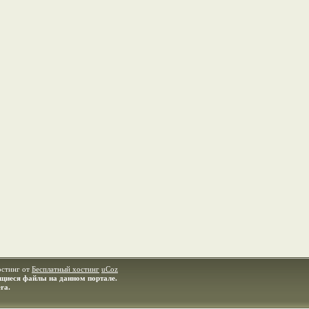
остинг от
Бесплатный хостинг
uCoz
ащиеся файлы на данном портале.
ra.