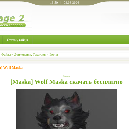
16:50 | 08.08.2026
Статьи, гайды
»
Файлы
»
Доплонения, Текстуры
»
Броня
a] Wolf Maska
Скачать
[Maska] Wolf Maska скачать бесплатно