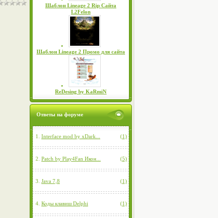
Шаблон Lineage 2 Rip Сайта
L2Felon
Шаблон Lineage 2 Промо для сайта
ReDesing by KaRmiN
Ответы на форуме
1.
Interface mod by xDark...
(1)
2.
Patch by Play4Fan Икон...
(5)
3.
Java 7,8
(1)
4.
Коды клавиш Delphi
(1)