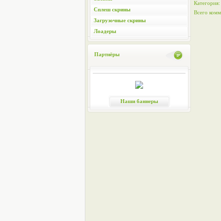
Категория
Сплеш скрины
Всего комм
Загрузочные скрины
Лоадеры
Партнёры
Наши баннеры