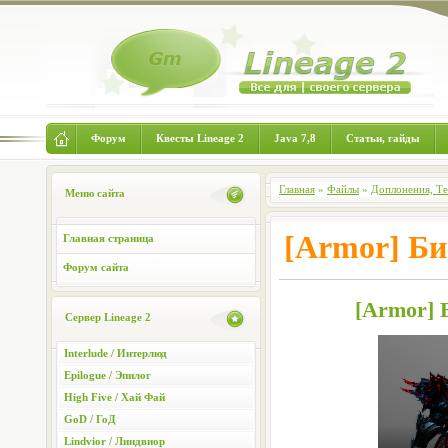
Форум
Квесты Lineage 2
Java 7,8
Статьи, гайды
Главная
»
Файлы
»
Доплонения, Т
Меню сайта
[Armor] Б
Главная страница
Форум сайта
[Armor] 
Сервер Lineage 2
Interlude / Интерлюд
Epilogue / Эпилог
High Five / Хай Фай
GoD / ГоД
Lindvior / Линдвиор