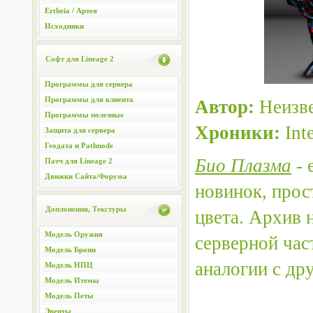
Ertheia / Артея
Исходники
Софт для Lineage 2
Программы для сервера
Программы для клиента
Автор:
Неизве
Программы полезные
Хроники:
Int
Защита для сервера
Геодата и Pathnode
Био Плазма
- 
Патч для Lineage 2
Движки Сайта/Форума
новинок, прос
Доплонения, Текстуры
цвета. Архив 
Модель Оружия
серверной час
Модель Брони
аналогии с др
Модель НПЦ
Модель Итемы
Модель Петы
Эвенты