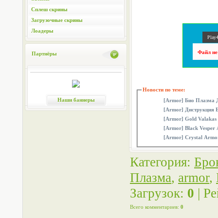
Сплеш скрины
Загрузочные скрины
Лоадеры
Play4
Файл не
Партнёры
Новости по теме:
Наши баннеры
[Armor] Био Плазма
[Armor] Диструкция 
[Armor] Gold Valakas
[Armor] Black Vesper
[Armor] Crystal Armo
Категория
:
Бро
Плазма
,
armor
,
Загрузок
:
0
|
Ре
Всего комментариев
:
0