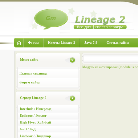
Форум
Квесты Lineage 2
Java 7,8
Статьи, гайды
Меню сайта
Модуль не активирован (module is not
Главная страница
Форум сайта
Сервер Lineage 2
Interlude / Интерлюд
Epilogue / Эпилог
High Five / Хай Фай
GoD / ГоД
Lindvior / Линдвиор