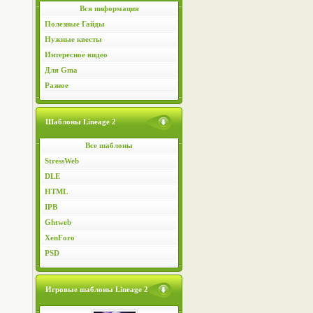
Вся информация
Полезные Гайды
Нужные квесты
Интересное видео
Для Gma
Разное
Шаблоны Lineage 2
Все шаблоны
StressWeb
DLE
HTML
IPB
Ghtweb
XenForo
PSD
Игровые шаблоны Lineage 2