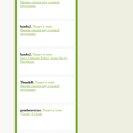
Иконки скилов над головой
персонажа
ban4o2.
Пишет в теме:
Иконки скилов над головой
персонажа
ban4o2.
Пишет в теме:
Патч Ultimate Effect, Icons Set by
Neophron
ThundeR.
Пишет в теме:
Иконки скилов над головой
персонажа
genelsonvictor.
Пишет в теме:
[Cloak] 4 Cloak