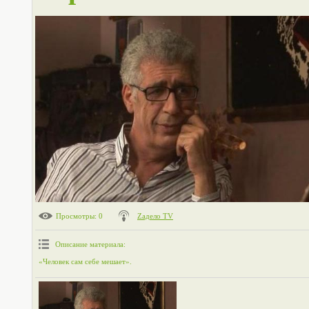
Просмотры
: 0
Zадело TV
Описание материала
:
«Человек сам себе мешает».