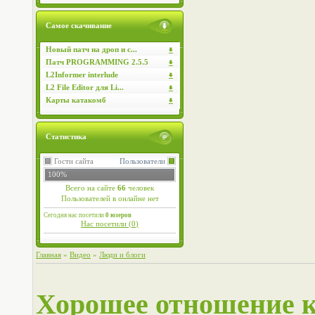
Самое скачивание
Новый патч на дроп и с...
Патч PROGRAMMING 2.5.5
L2Informer interlude
L2 File Editor для Li...
Карты катакомб
Статистика
Гости сайта
Пользователи
100%
Всего на сайте
66
человек
Пользователей в онлайне нет
Сегодня нас посетили
0 юзеров
Нас посетили (
0
)
Главная
»
Видео
»
Люди и блоги
Хорошее отношение 