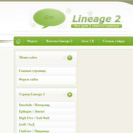
Форум
Квесты Lineage 2
Java 7,8
Статьи, гайды
Меню сайта
Главная страница
Форум сайта
Сервер Lineage 2
Interlude / Интерлюд
Epilogue / Эпилог
High Five / Хай Фай
GoD / ГоД
Lindvior / Линдвиор