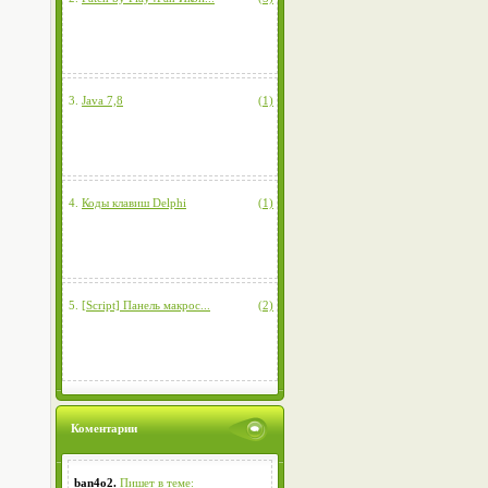
3.
Java 7,8
(1)
4.
Коды клавиш Delphi
(1)
5.
[Script] Панель макрос...
(2)
Коментарии
ban4o2.
Пишет в теме: