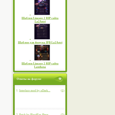
Шаблон Lineage 2 RIP сайта
La2Astri
Шаблон для форума IPB La2Astri
Шаблон Lineage 2 RIP сайта
Landiana
Ответы на форуме
1.
Interface mod by xDark...
(1)
2.
Patch by Play4Fan Икон...
(5)