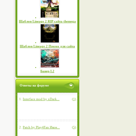
Шаблон Lineage 2 RIP сайта themega
Шаблон Lineage 2 Промо для сайта
Банер L2
Ответы на форуме
1.
Interface mod by xDark...
(1)
2.
Patch by Play4Fan Икон...
(5)