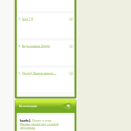
3.
Java 7,8
(1)
4.
Коды клавиш Delphi
(1)
5.
[Script] Панель макрос...
(2)
Коментарии
ban4o2.
Пишет в теме:
Иконки скилов над головой
персонажа