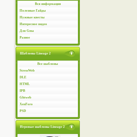
Вся информация
Полезные Гайды
Нужные квесты
Интересное видео
Для Gma
Разное
Шаблоны Lineage 2
Все шаблоны
StressWeb
DLE
HTML
IPB
Ghtweb
XenForo
PSD
Игровые шаблоны Lineage 2