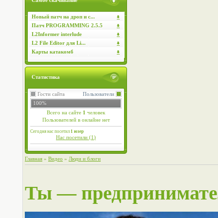
Самое скачивание
Новый патч на дроп и с...
Патч PROGRAMMING 2.5.5
L2Informer interlude
L2 File Editor для Li...
Карты катакомб
Статистика
Гости сайта
Пользователи
100%
Всего на сайте
1
человек
Пользователей в онлайне нет
Сегодня нас посетил
1 юзер
Нас посетили (
1
)
Главная
»
Видео
»
Люди и блоги
Ты — предпринимател