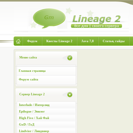
Форум
Квесты Lineage 2
Java 7,8
Статьи, гайды
Меню сайта
Главная страница
Форум сайта
Сервер Lineage 2
Interlude / Интерлюд
Epilogue / Эпилог
High Five / Хай Фай
GoD / ГоД
Lindvior / Линдвиор