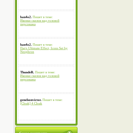
ban4o2.
Пишет в теме:
Иконки скилов над головой
персонажа
ban4o2.
Пишет в теме:
Патч Ultimate Effect, Icons Set by
Neophron
ThundeR.
Пишет в теме:
Иконки скилов над головой
персонажа
genelsonvictor.
Пишет в теме:
[Cloak] 4 Cloak