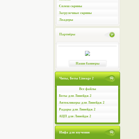
Сплеш скрины
Загрузочные скрины
Лоадеры
Партнёры
Наши баннеры
Читы, Боты Lineage 2
Все файлы
Боты для Линейдж 2
Автокликеры для Линейдж 2
Радары для Линейдж 2
АЦП для Линейдж 2
Инфа для изучения