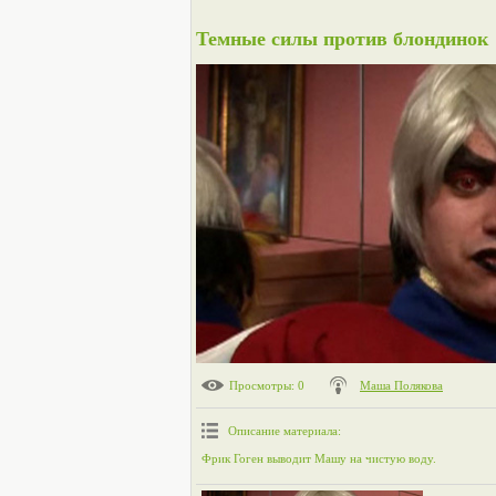
Темные силы против блондинок
Просмотры
: 0
Маша Полякова
Описание материала
:
Фрик Гоген выводит Машу на чистую воду.