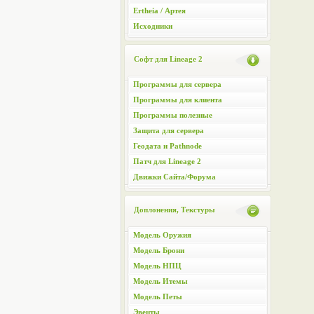
Ertheia / Артея
Исходники
Софт для Lineage 2
Программы для сервера
Программы для клиента
Программы полезные
Защита для сервера
Геодата и Pathnode
Патч для Lineage 2
Движки Сайта/Форума
Доплонения, Текстуры
Модель Оружия
Модель Брони
Модель НПЦ
Модель Итемы
Модель Петы
Эвенты