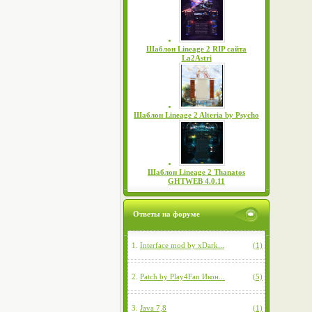
Шаблон Lineage 2 RIP сайта
La2Astri
Шаблон Lineage 2 Alteria by Psycho
Шаблон Lineage 2 Thanatos
GHTWEB 4.0.11
Ответы на форуме
1.
Interface mod by xDark...
(1)
2.
Patch by Play4Fan Икон...
(5)
3.
Java 7,8
(1)