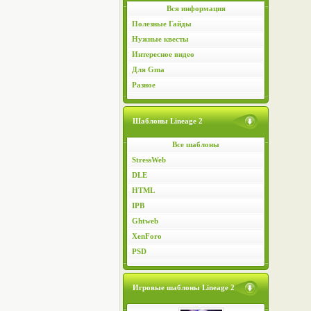
Вся информация
Полезные Гайды
Нужные квесты
Интересное видео
Для Gma
Разное
Шаблоны Lineage 2
Все шаблоны
StressWeb
DLE
HTML
IPB
Ghtweb
XenForo
PSD
Игровые шаблоны Lineage 2