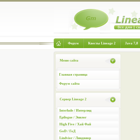
Форум
Квесты Lineage 2
Java 7,8
Меню сайта
Главная страница
Форум сайта
Сервер Lineage 2
Interlude / Интерлюд
Epilogue / Эпилог
High Five / Хай Фай
GoD / ГоД
Lindvior / Линдвиор