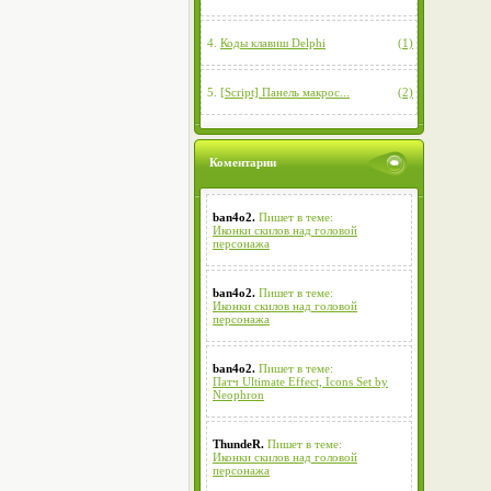
4.
Коды клавиш Delphi
(1)
5.
[Script] Панель макрос...
(2)
Коментарии
ban4o2.
Пишет в теме:
Иконки скилов над головой
персонажа
ban4o2.
Пишет в теме:
Иконки скилов над головой
персонажа
ban4o2.
Пишет в теме:
Патч Ultimate Effect, Icons Set by
Neophron
ThundeR.
Пишет в теме:
Иконки скилов над головой
персонажа