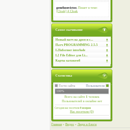
genelsonvictor.
Пишет в теме:
[Cloak] 4 Cloak
Самое скачивание
Новый патч на дроп и с...
Патч PROGRAMMING 2.5.5
L2Informer interlude
L2 File Editor для Li...
Карты катакомб
Статистика
Гости сайта
Пользователи
100%
Всего на сайте
1
человек
Пользователей в онлайне нет
Сегодня нас посетили
0 юзеров
Нас посетили (
0
)
Главная
»
Видео
»
Люди и блоги