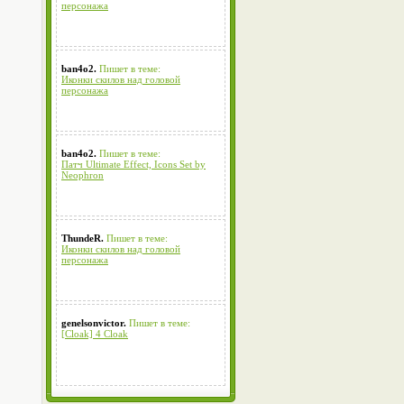
персонажа
ban4o2.
Пишет в теме:
Иконки скилов над головой
персонажа
ban4o2.
Пишет в теме:
Патч Ultimate Effect, Icons Set by
Neophron
ThundeR.
Пишет в теме:
Иконки скилов над головой
персонажа
genelsonvictor.
Пишет в теме:
[Cloak] 4 Cloak