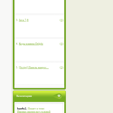
3.
Java 7,8
(1)
4.
Коды клавиш Delphi
(1)
5.
[Script] Панель макрос...
(2)
Коментарии
ban4o2.
Пишет в теме:
Иконки скилов над головой