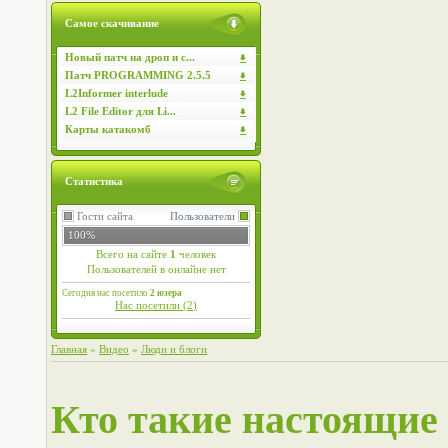
Самое скачивание
Новый патч на дроп и с...
Патч PROGRAMMING 2.5.5
L2Informer interlude
L2 File Editor для Li...
Карты катакомб
Статистика
Гости сайта
Пользователи
100%
Всего на сайте
1
человек
Пользователей в онлайне нет
Сегодня нас посетило
2 юзера
Нас посетили (
2
)
Главная
»
Видео
»
Люди и блоги
Кто такие настоящи