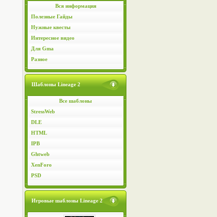
Вся информация
Полезные Гайды
Нужные квесты
Интересное видео
Для Gma
Разное
Шаблоны Lineage 2
Все шаблоны
StressWeb
DLE
HTML
IPB
Ghtweb
XenForo
PSD
Игровые шаблоны Lineage 2