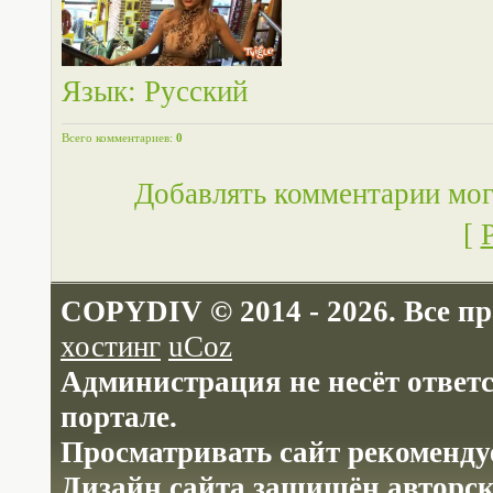
Язык
: Русский
Всего комментариев
:
0
Добавлять комментарии мог
[
COPYDIV © 2014 - 2026. Все п
хостинг
uCoz
Администрация не несёт ответ
портале.
Просматривать сайт рекомендуе
Дизайн сайта защищён авторс