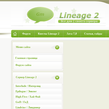
Форум
Квесты Lineage 2
Java 7,8
Статьи, гайды
Меню сайта
Главная страница
Форум сайта
Сервер Lineage 2
Interlude / Интерлюд
Epilogue / Эпилог
High Five / Хай Фай
GoD / ГоД
Lindvior / Линдвиор