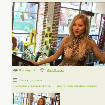
Просмотры
: 0
Маша Полякова
Описание материала
:
«Настоящие мужчины не плачут?» — задается вопросом Маша Полякова.