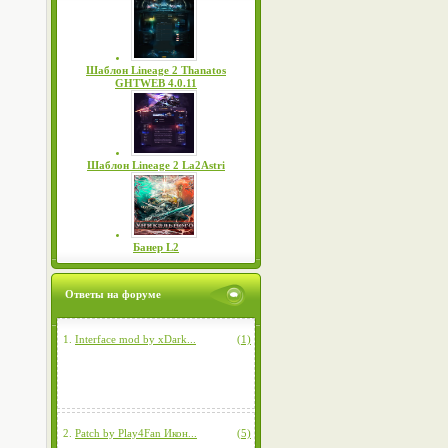
Шаблон Lineage 2 Thanatos
GHTWEB 4.0.11
Шаблон Lineage 2 La2Astri
Банер L2
Ответы на форуме
1.
Interface mod by xDark...
(1)
2.
Patch by Play4Fan Икон...
(5)