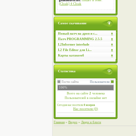
genelsonvictor.
Пишет в теме:
[Cloak] 4 Cloak
Самое скачивание
Новый патч на дроп и с...
Патч PROGRAMMING 2.5.5
L2Informer interlude
L2 File Editor для Li...
Карты катакомб
Статистика
Гости сайта
Пользователи
100%
Всего на сайте
2
человека
Пользователей в онлайне нет
Сегодня нас посетили
0 юзеров
Нас посетили (
0
)
Главная
»
Видео
»
Люди и блоги