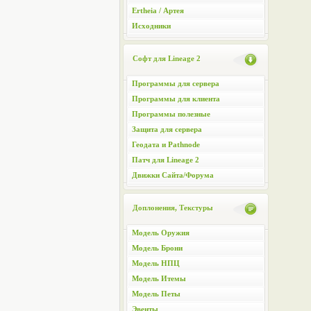
Ertheia / Артея
Исходники
Софт для Lineage 2
Программы для сервера
Программы для клиента
Программы полезные
Защита для сервера
Геодата и Pathnode
Патч для Lineage 2
Движки Сайта/Форума
Доплонения, Текстуры
Модель Оружия
Модель Брони
Модель НПЦ
Модель Итемы
Модель Петы
Эвенты