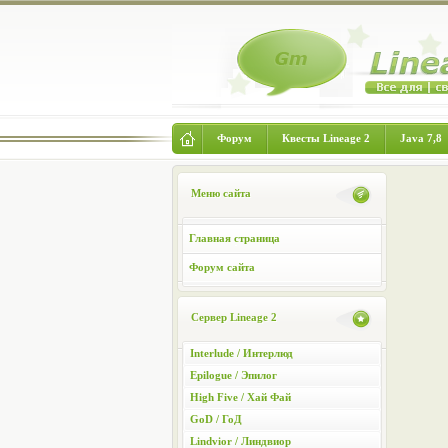
Форум
Квесты Lineage 2
Java 7,8
Меню сайта
Главная страница
Форум сайта
Сервер Lineage 2
Interlude / Интерлюд
Epilogue / Эпилог
High Five / Хай Фай
GoD / ГоД
Lindvior / Линдвиор