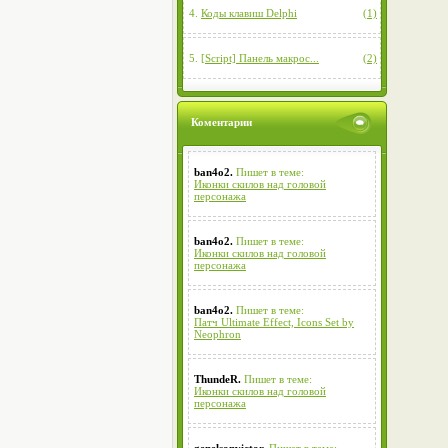
4.
Коды клавиш Delphi
(1)
5.
[Script] Панель макрос...
(2)
Коментарии
ban4o2.
Пишет в теме:
Иконки скилов над головой
персонажа
ban4o2.
Пишет в теме:
Иконки скилов над головой
персонажа
ban4o2.
Пишет в теме:
Патч Ultimate Effect, Icons Set by
Neophron
ThundeR.
Пишет в теме:
Иконки скилов над головой
персонажа