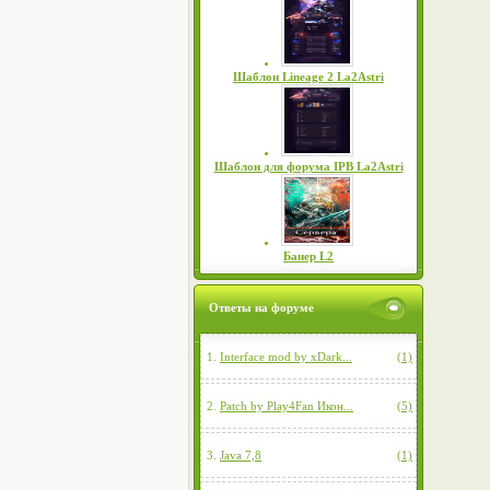
Шаблон Lineage 2 La2Astri
Шаблон для форума IPB La2Astri
Банер L2
Ответы на форуме
1.
Interface mod by xDark...
(1)
2.
Patch by Play4Fan Икон...
(5)
3.
Java 7,8
(1)