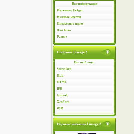
Вся информация
Полезные Гайды
Нужные квесты
Интересное видео
Для Gma
Разное
Шаблоны Lineage 2
Все шаблоны
StressWeb
DLE
HTML
IPB
Ghtweb
XenForo
PSD
Игровые шаблоны Lineage 2