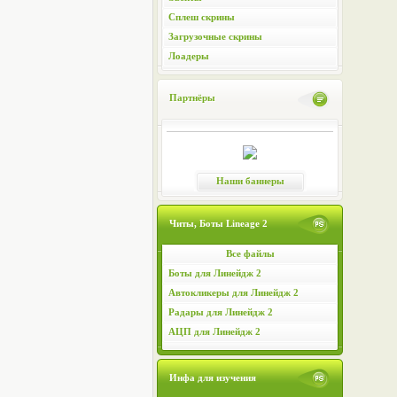
Сплеш скрины
Загрузочные скрины
Лоадеры
Партнёры
Наши баннеры
Читы, Боты Lineage 2
Все файлы
Боты для Линейдж 2
Автокликеры для Линейдж 2
Радары для Линейдж 2
АЦП для Линейдж 2
Инфа для изучения