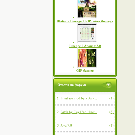
Шаблон Lineage 2 RIP сайта themega
Lineage 2 Anons v.2.0
GIF баннер
Ответы на форуме
1.
Interface mod by xDark...
(1)
2.
Patch by Play4Fan Икон...
(5)
3.
Java 7,8
(1)