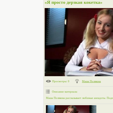
«Я просто дерзкая кокетка»
Просмотры
: 0
Маша Полякова
Описание материала
:
Маша Полякова рассказывает любимые анекдоты. Под