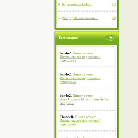
4.
Коды клавиш Delphi
(1)
5.
[Script] Панель макрос...
(2)
Коментарии
ban4o2.
Пишет в теме:
Иконки скилов над головой
персонажа
ban4o2.
Пишет в теме:
Иконки скилов над головой
персонажа
ban4o2.
Пишет в теме:
Патч Ultimate Effect, Icons Set by
Neophron
ThundeR.
Пишет в теме:
Иконки скилов над головой
персонажа