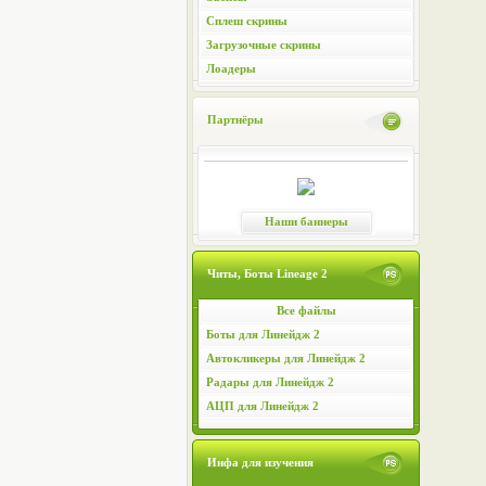
Сплеш скрины
Загрузочные скрины
Лоадеры
Партнёры
Наши баннеры
Читы, Боты Lineage 2
Все файлы
Боты для Линейдж 2
Автокликеры для Линейдж 2
Радары для Линейдж 2
АЦП для Линейдж 2
Инфа для изучения