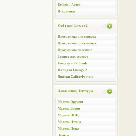
Ertheia / Артея
Исходники
Софт для Lineage 2
Программы для сервера
Программы для клиента
Программы полезные
Защита для сервера
Геодата и Pathnode
Патч для Lineage 2
Движки Сайта/Форума
Доплонения, Текстуры
Модель Оружия
Модель Брони
Модель НПЦ
Модель Итемы
Модель Петы
Эвенты