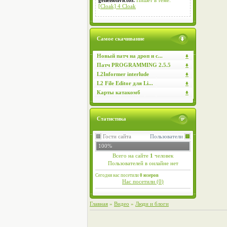
genelsonvictor.
Пишет в теме:
[Cloak] 4 Cloak
Самое скачивание
Новый патч на дроп и с...
Патч PROGRAMMING 2.5.5
L2Informer interlude
L2 File Editor для Li...
Карты катакомб
Статистика
Гости сайта
Пользователи
100%
Всего на сайте
1
человек
Пользователей в онлайне нет
Сегодня нас посетили
0 юзеров
Нас посетили (
0
)
Главная
»
Видео
»
Люди и блоги