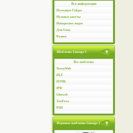
Вся информация
Полезные Гайды
Нужные квесты
Интересное видео
Для Gma
Разное
Шаблоны Lineage 2
Все шаблоны
StressWeb
DLE
HTML
IPB
Ghtweb
XenForo
PSD
Игровые шаблоны Lineage 2