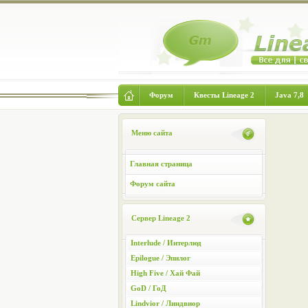
Форум
Квесты Lineage 2
Java 7,8
Меню сайта
Главная страница
Форум сайта
Сервер Lineage 2
Interlude / Интерлюд
Epilogue / Эпилог
High Five / Хай Фай
GoD / ГоД
Lindvior / Линдвиор