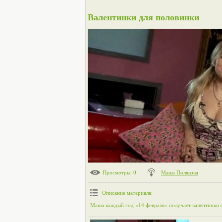
Валентинки для половинки
Просмотры
: 0
Маша Полякова
Описание материала
:
Маша каждый год «14 февраля» получает валентинки о