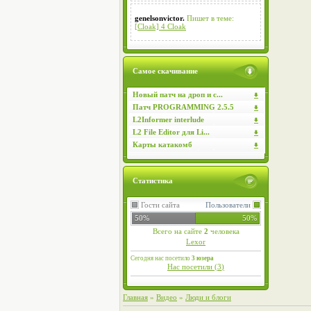
genelsonvictor.
Пишет в теме:
[Cloak] 4 Cloak
Самое скачивание
Новый патч на дроп и с...
Патч PROGRAMMING 2.5.5
L2Informer interlude
L2 File Editor для Li...
Карты катакомб
Статистика
Гости сайта
Пользователи
50%
50%
Всего на сайте
2
человека
Lexor
Сегодня нас посетило
3 юзера
Нас посетили (
3
)
Главная
»
Видео
»
Люди и блоги