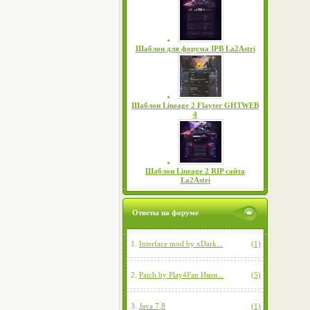
Шаблон для форума IPB La2Astri
Шаблон Lineage 2 Flayter GHTWEB
4
Шаблон Lineage 2 RIP сайта
La2Astri
Ответы на форуме
1.
Interface mod by xDark...
(1)
2.
Patch by Play4Fan Икон...
(5)
3.
Java 7,8
(1)