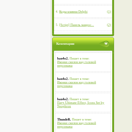
4.
Коды клавиш Delphi
(1)
5.
[Script] Панель макрос...
(2)
Коментарии
ban4o2.
Пишет в теме:
Иконки скилов над головой
персонажа
ban4o2.
Пишет в теме:
Иконки скилов над головой
персонажа
ban4o2.
Пишет в теме:
Патч Ultimate Effect, Icons Set by
Neophron
ThundeR.
Пишет в теме:
Иконки скилов над головой
персонажа