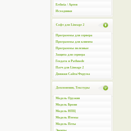
Ertheia / Артея
Исходники
Софт для Lineage 2
Программы для сервера
Программы для клиента
Программы полезные
Защита для сервера
Геодата и Pathnode
Патч для Lineage 2
Движки Сайта/Форума
Доплонения, Текстуры
Модель Оружия
Модель Брони
Модель НПЦ
Модель Итемы
Модель Петы
Эвенты