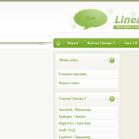
Форум
Квесты Lineage 2
Java 7,8
Меню сайта
Главная страница
Форум сайта
Сервер Lineage 2
Interlude / Интерлюд
Epilogue / Эпилог
High Five / Хай Фай
GoD / ГоД
Lindvior / Линдвиор