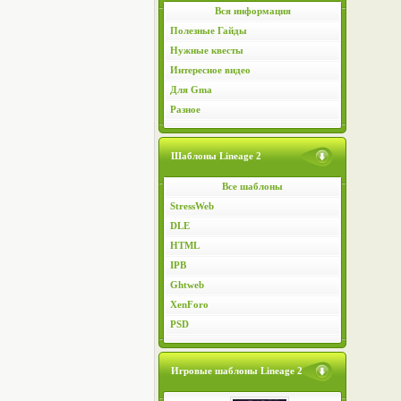
Вся информация
Полезные Гайды
Нужные квесты
Интересное видео
Для Gma
Разное
Шаблоны Lineage 2
Все шаблоны
StressWeb
DLE
HTML
IPB
Ghtweb
XenForo
PSD
Игровые шаблоны Lineage 2