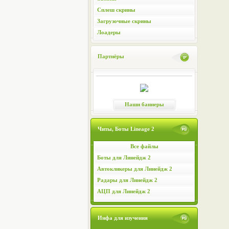
Сплеш скрины
Загрузочные скрины
Лоадеры
Партнёры
Наши баннеры
Читы, Боты Lineage 2
Все файлы
Боты для Линейдж 2
Автокликеры для Линейдж 2
Радары для Линейдж 2
АЦП для Линейдж 2
Инфа для изучения