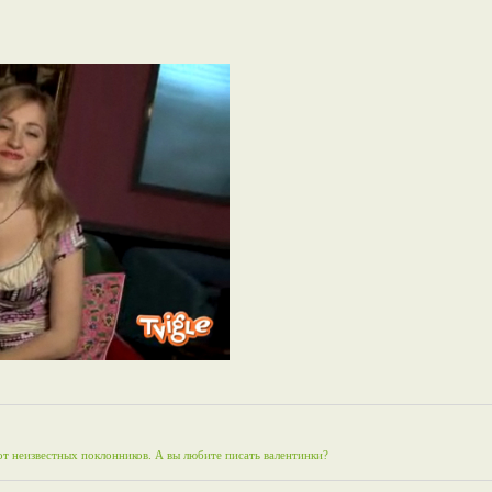
т неизвестных поклонников. А вы любите писать валентинки?