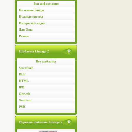
Вся информация
Полезные Гайды
Нужные квесты
Интересное видео
Для Gma
Разное
Шаблоны Lineage 2
Все шаблоны
StressWeb
DLE
HTML
IPB
Ghtweb
XenForo
PSD
Игровые шаблоны Lineage 2