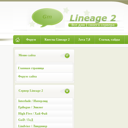
Форум
Квесты Lineage 2
Java 7,8
Статьи, гайды
Меню сайта
Главная страница
Форум сайта
Сервер Lineage 2
Interlude / Интерлюд
Epilogue / Эпилог
High Five / Хай Фай
GoD / ГоД
Lindvior / Линдвиор