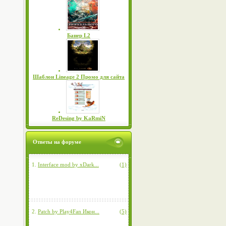
Банер L2
Шаблон Lineage 2 Промо для сайта
ReDesing by KaRmiN
Ответы на форуме
1.
Interface mod by xDark...
(1)
2.
Patch by Play4Fan Икон...
(5)