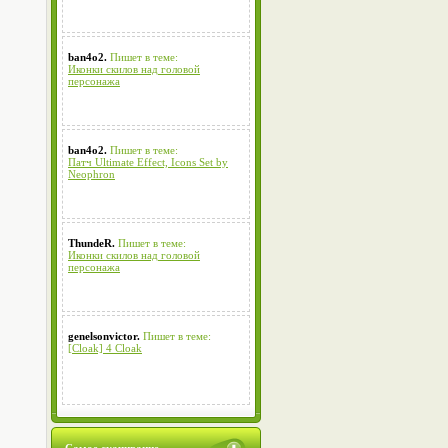
ban4o2.
Пишет в теме:
Иконки скилов над головой
персонажа
ban4o2.
Пишет в теме:
Патч Ultimate Effect, Icons Set by
Neophron
ThundeR.
Пишет в теме:
Иконки скилов над головой
персонажа
genelsonvictor.
Пишет в теме:
[Cloak] 4 Cloak