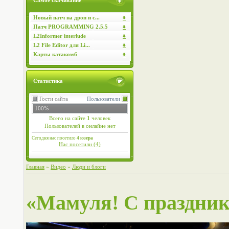
Самое скачивание
Новый патч на дроп и с...
Патч PROGRAMMING 2.5.5
L2Informer interlude
L2 File Editor для Li...
Карты катакомб
Статистика
Гости сайта
Пользователи
100%
Всего на сайте
1
человек
Пользователей в онлайне нет
Сегодня нас посетило
4 юзера
Нас посетили (
4
)
Главная
»
Видео
»
Люди и блоги
«Мамуля! С праздник