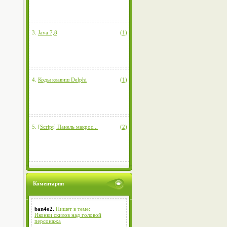
3.
Java 7,8
(1)
4.
Коды клавиш Delphi
(1)
5.
[Script] Панель макрос...
(2)
Коментарии
ban4o2.
Пишет в теме:
Иконки скилов над головой
персонажа