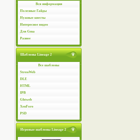
Вся информация
Полезные Гайды
Нужные квесты
Интересное видео
Для Gma
Разное
Шаблоны Lineage 2
Все шаблоны
StressWeb
DLE
HTML
IPB
Ghtweb
XenForo
PSD
Игровые шаблоны Lineage 2