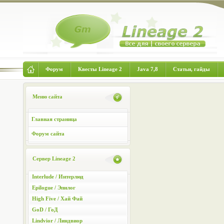
Форум
Квесты Lineage 2
Java 7,8
Статьи, гайды
Меню сайта
Главная страница
Форум сайта
Сервер Lineage 2
Interlude / Интерлюд
Epilogue / Эпилог
High Five / Хай Фай
GoD / ГоД
Lindvior / Линдвиор