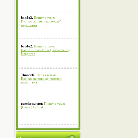
ban4o2.
Пишет в теме:
Иконки скилов над головой
персонажа
ban4o2.
Пишет в теме:
Патч Ultimate Effect, Icons Set by
Neophron
ThundeR.
Пишет в теме:
Иконки скилов над головой
персонажа
genelsonvictor.
Пишет в теме:
[Cloak] 4 Cloak