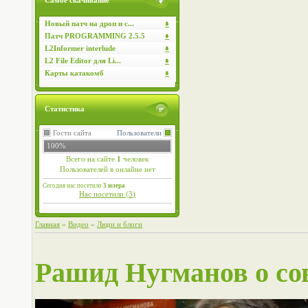
Самое скачивание
Новый патч на дроп и с...
Патч PROGRAMMING 2.5.5
L2Informer interlude
L2 File Editor для Li...
Карты катакомб
Статистика
Гости сайта
Пользователи
100%
Всего на сайте
1
человек
Пользователей в онлайне нет
Сегодня нас посетило
3 юзера
Нас посетили (
3
)
Главная
»
Видео
»
Люди и блоги
Рашид Нугманов о со