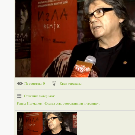
Просмотры
: 0
Свои тараканы
Описание материала
:
Рашид Нугманов: «Всегда есть ремесленники и творцы».