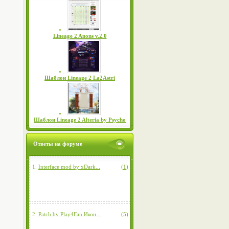
Lineage 2 Anons v.2.0
Шаблон Lineage 2 La2Astri
Шаблон Lineage 2 Alteria by Psycho
Ответы на форуме
1.
Interface mod by xDark...
(1)
2.
Patch by Play4Fan Икон...
(5)