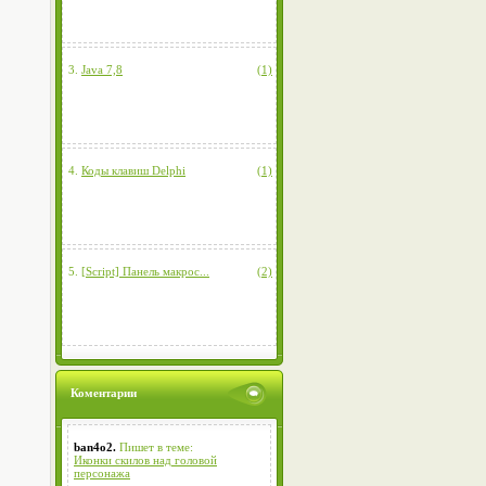
3.
Java 7,8
(1)
4.
Коды клавиш Delphi
(1)
5.
[Script] Панель макрос...
(2)
Коментарии
ban4o2.
Пишет в теме:
Иконки скилов над головой
персонажа