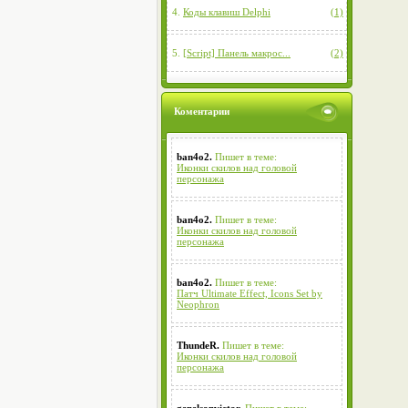
4.
Коды клавиш Delphi
(1)
5.
[Script] Панель макрос...
(2)
Коментарии
ban4o2.
Пишет в теме:
Иконки скилов над головой
персонажа
ban4o2.
Пишет в теме:
Иконки скилов над головой
персонажа
ban4o2.
Пишет в теме:
Патч Ultimate Effect, Icons Set by
Neophron
ThundeR.
Пишет в теме:
Иконки скилов над головой
персонажа