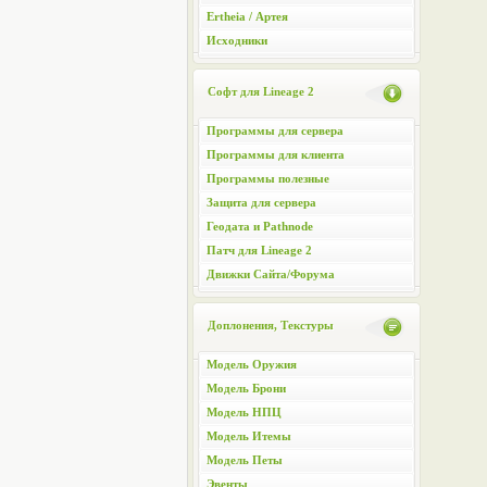
Ertheia / Артея
Исходники
Софт для Lineage 2
Программы для сервера
Программы для клиента
Программы полезные
Защита для сервера
Геодата и Pathnode
Патч для Lineage 2
Движки Сайта/Форума
Доплонения, Текстуры
Модель Оружия
Модель Брони
Модель НПЦ
Модель Итемы
Модель Петы
Эвенты