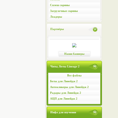
Сплеш скрины
Загрузочные скрины
Лоадеры
Партнёры
Наши баннеры
Читы, Боты Lineage 2
Все файлы
Боты для Линейдж 2
Автокликеры для Линейдж 2
Радары для Линейдж 2
АЦП для Линейдж 2
Инфа для изучения