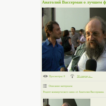
Анатолий Вассерман о лучшем 
Просмотры
: 0
30 секунд о...
Описание материала
:
Рецепт коммерческого кино от Анатолия Вассермана.