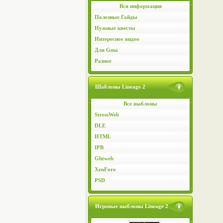
Вся информация
Полезные Гайды
Нужные квесты
Интересное видео
Для Gma
Разное
Шаблоны Lineage 2
Все шаблоны
StressWeb
DLE
HTML
IPB
Ghtweb
XenForo
PSD
Игровые шаблоны Lineage 2