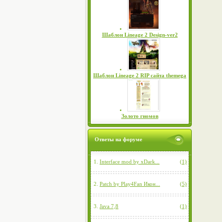
Шаблон Lineage 2 Design-ver2
Шаблон Lineage 2 RIP сайта themega
Золото гномов
Ответы на форуме
1.
Interface mod by xDark...
(1)
2.
Patch by Play4Fan Икон...
(5)
3.
Java 7,8
(1)