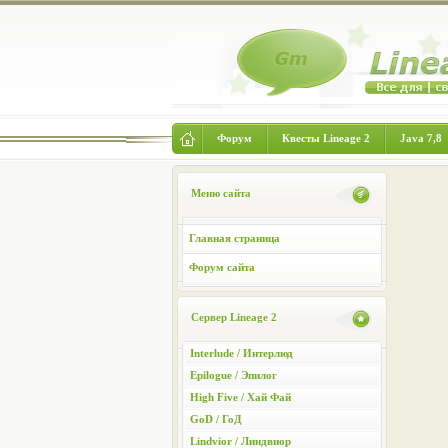
Форум
Квесты Lineage 2
Java 7,8
Меню сайта
Главная страница
Форум сайта
Сервер Lineage 2
Interlude / Интерлюд
Epilogue / Эпилог
High Five / Хай Фай
GoD / ГоД
Lindvior / Линдвиор