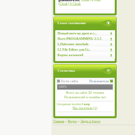
genelsonvictor.
Пишет в теме:
[Cloak] 4 Cloak
Самое скачивание
Новый патч на дроп и с...
Патч PROGRAMMING 2.5.5
L2Informer interlude
L2 File Editor для Li...
Карты катакомб
Статистика
Гости сайта
Пользователи
100%
Всего на сайте
21
человек
Пользователей в онлайне нет
Сегодня нас посетил
1 юзер
Нас посетили (
1
)
Главная
»
Видео
»
Люди и блоги