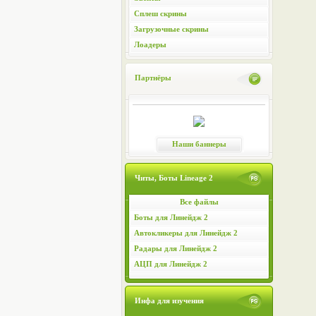
Сплеш скрины
Загрузочные скрины
Лоадеры
Партнёры
Наши баннеры
Читы, Боты Lineage 2
Все файлы
Боты для Линейдж 2
Автокликеры для Линейдж 2
Радары для Линейдж 2
АЦП для Линейдж 2
Инфа для изучения