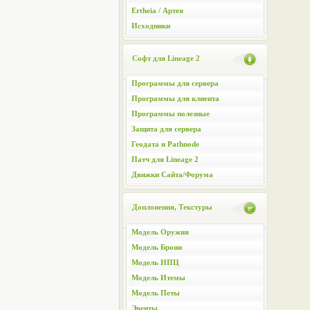
Ertheia / Артея
Исходники
Софт для Lineage 2
Программы для сервера
Программы для клиента
Программы полезные
Защита для сервера
Геодата и Pathnode
Патч для Lineage 2
Движки Сайта/Форума
Доплонения, Текстуры
Модель Оружия
Модель Брони
Модель НПЦ
Модель Итемы
Модель Петы
Эвенты