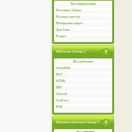
Вся информация
Полезные Гайды
Нужные квесты
Интересное видео
Для Gma
Разное
Шаблоны Lineage 2
Все шаблоны
StressWeb
DLE
HTML
IPB
Ghtweb
XenForo
PSD
Игровые шаблоны Lineage 2