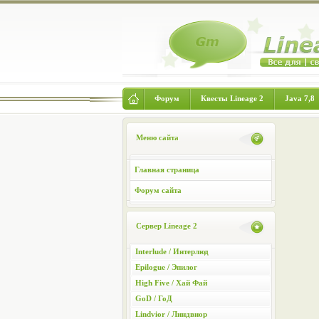
Форум
Квесты Lineage 2
Java 7,8
Меню сайта
Главная страница
Форум сайта
Сервер Lineage 2
Interlude / Интерлюд
Epilogue / Эпилог
High Five / Хай Фай
GoD / ГоД
Lindvior / Линдвиор