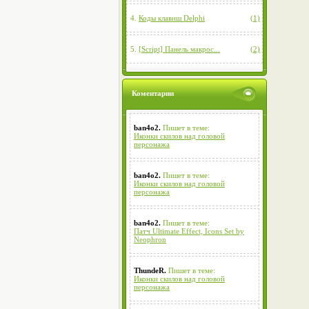
4.
Коды клавиш Delphi
(1)
5.
[Script] Панель макрос...
(2)
Коментарии
ban4o2.
Пишет в теме:
Иконки скилов над головой
персонажа
ban4o2.
Пишет в теме:
Иконки скилов над головой
персонажа
ban4o2.
Пишет в теме:
Патч Ultimate Effect, Icons Set by
Neophron
ThundeR.
Пишет в теме:
Иконки скилов над головой
персонажа