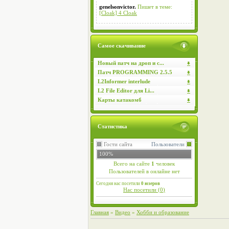
genelsonvictor.
Пишет в теме:
[Cloak] 4 Cloak
Самое скачивание
Новый патч на дроп и с...
Патч PROGRAMMING 2.5.5
L2Informer interlude
L2 File Editor для Li...
Карты катакомб
Статистика
Гости сайта
Пользователи
100%
Всего на сайте
1
человек
Пользователей в онлайне нет
Сегодня нас посетили
0 юзеров
Нас посетили (
0
)
Главная
»
Видео
»
Хобби и образование