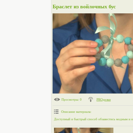
Браслет из войлочных бус
Просмотры
: 0
PROделки
Описание материала
:
Доступный и быстрый способ обзавестись модным и 