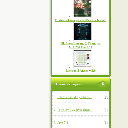
Шаблон Lineage 2 RIP сайта la2hell
Шаблон Lineage 2 Thanatos
GHTWEB 4.0.11
Lineage 2 Anons v.2.0
Ответы на форуме
1.
Interface mod by xDark...
(1)
2.
Patch by Play4Fan Икон...
(5)
3.
Java 7,8
(1)