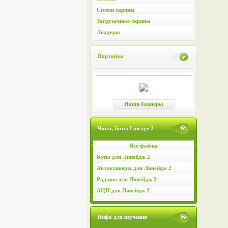
Сплеш скрины
Загрузочные скрины
Лоадеры
Партнёры
Наши баннеры
Читы, Боты Lineage 2
Все файлы
Боты для Линейдж 2
Автокликеры для Линейдж 2
Радары для Линейдж 2
АЦП для Линейдж 2
Инфа для изучения