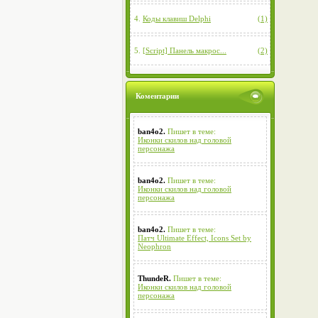
4.
Коды клавиш Delphi
(1)
5.
[Script] Панель макрос...
(2)
Коментарии
ban4o2.
Пишет в теме:
Иконки скилов над головой
персонажа
ban4o2.
Пишет в теме:
Иконки скилов над головой
персонажа
ban4o2.
Пишет в теме:
Патч Ultimate Effect, Icons Set by
Neophron
ThundeR.
Пишет в теме:
Иконки скилов над головой
персонажа