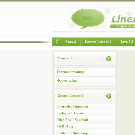
Форум
Квесты Lineage 2
Java 7,8
Меню сайта
Главная страница
Форум сайта
Сервер Lineage 2
Interlude / Интерлюд
Epilogue / Эпилог
High Five / Хай Фай
GoD / ГоД
Lindvior / Линдвиор