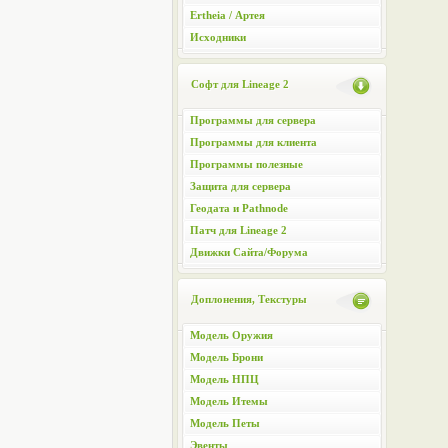
Ertheia / Артея
Исходники
Софт для Lineage 2
Программы для сервера
Программы для клиента
Программы полезные
Защита для сервера
Геодата и Pathnode
Патч для Lineage 2
Движки Сайта/Форума
Доплонения, Текстуры
Модель Оружия
Модель Брони
Модель НПЦ
Модель Итемы
Модель Петы
Эвенты