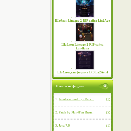
Шаблон Lineage 2 RIP сайта Lin2Age
Шаблон Lineage 2 RIP сайта
Landiana
Шаблон для форума IPB La2Astri
Ответы на форуме
1.
Interface mod by xDark...
(1)
2.
Patch by Play4Fan Икон...
(5)
3.
Java 7,8
(1)