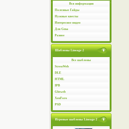
Вся информация
Полезные Гайды
Нужные квесты
Интересное видео
Для Gma
Разное
Шаблоны Lineage 2
Все шаблоны
StressWeb
DLE
HTML
IPB
Ghtweb
XenForo
PSD
Игровые шаблоны Lineage 2