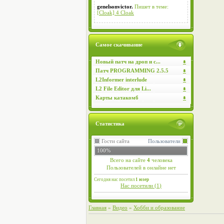
genelsonvictor.
Пишет в теме:
[Cloak] 4 Cloak
Самое скачивание
Новый патч на дроп и с...
Патч PROGRAMMING 2.5.5
L2Informer interlude
L2 File Editor для Li...
Карты катакомб
Статистика
Гости сайта
Пользователи
100%
Всего на сайте
4
человека
Пользователей в онлайне нет
Сегодня нас посетил
1 юзер
Нас посетили (
1
)
Главная
»
Видео
»
Хобби и образование