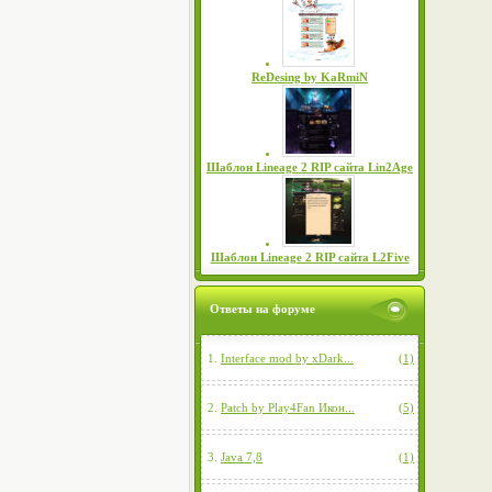
ReDesing by KaRmiN
Шаблон Lineage 2 RIP сайта Lin2Age
Шаблон Lineage 2 RIP сайта L2Five
Ответы на форуме
1.
Interface mod by xDark...
(1)
2.
Patch by Play4Fan Икон...
(5)
3.
Java 7,8
(1)