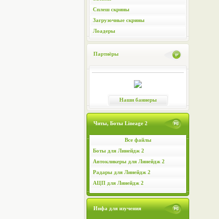
Сплеш скрины
Загрузочные скрины
Лоадеры
Партнёры
Наши баннеры
Читы, Боты Lineage 2
Все файлы
Боты для Линейдж 2
Автокликеры для Линейдж 2
Радары для Линейдж 2
АЦП для Линейдж 2
Инфа для изучения