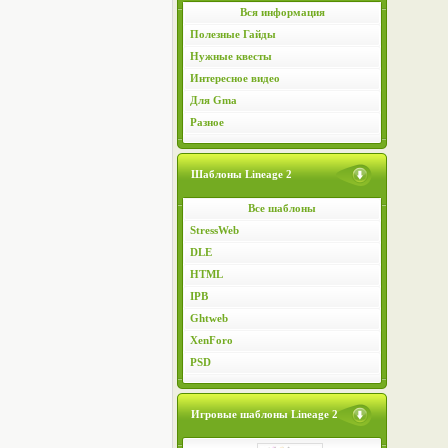
Вся информация
Полезные Гайды
Нужные квесты
Интересное видео
Для Gma
Разное
Шаблоны Lineage 2
Все шаблоны
StressWeb
DLE
HTML
IPB
Ghtweb
XenForo
PSD
Игровые шаблоны Lineage 2