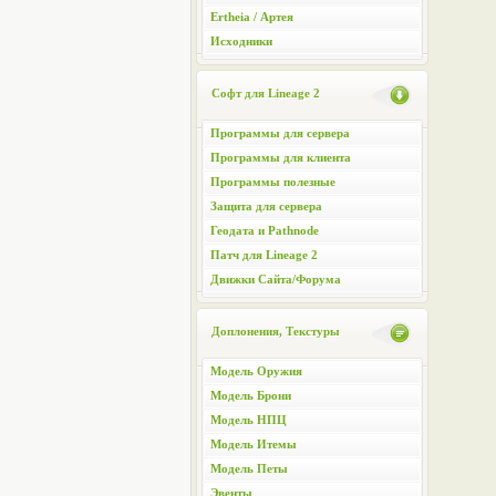
Ertheia / Артея
Исходники
Софт для Lineage 2
Программы для сервера
Программы для клиента
Программы полезные
Защита для сервера
Геодата и Pathnode
Патч для Lineage 2
Движки Сайта/Форума
Доплонения, Текстуры
Модель Оружия
Модель Брони
Модель НПЦ
Модель Итемы
Модель Петы
Эвенты