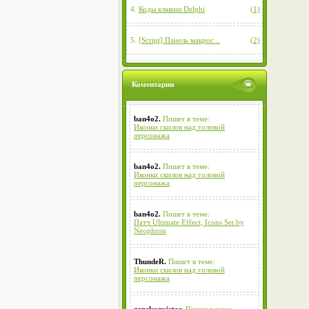
4.
Коды клавиш Delphi
(1)
5.
[Script] Панель макрос...
(2)
Коментарии
ban4o2.
Пишет в теме:
Иконки скилов над головой
персонажа
ban4o2.
Пишет в теме:
Иконки скилов над головой
персонажа
ban4o2.
Пишет в теме:
Патч Ultimate Effect, Icons Set by
Neophron
ThundeR.
Пишет в теме:
Иконки скилов над головой
персонажа