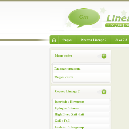
Форум
Квесты Lineage 2
Java 7,8
Меню сайта
Главная страница
Форум сайта
Сервер Lineage 2
Interlude / Интерлюд
Epilogue / Эпилог
High Five / Хай Фай
GoD / ГоД
Lindvior / Линдвиор