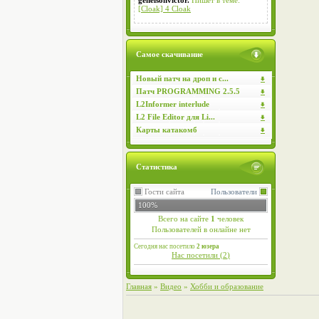
genelsonvictor.
Пишет в теме:
[Cloak] 4 Cloak
Самое скачивание
Новый патч на дроп и с...
Патч PROGRAMMING 2.5.5
L2Informer interlude
L2 File Editor для Li...
Карты катакомб
Статистика
Гости сайта
Пользователи
100%
Всего на сайте
1
человек
Пользователей в онлайне нет
Сегодня нас посетило
2 юзера
Нас посетили (
2
)
Главная
»
Видео
»
Хобби и образование