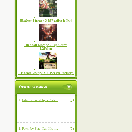
Шаблон Lineage 2 RIP сайта la2hell
Шаблон Lineage 2 Rip Сайта
L2Felon
Шаблон Lineage 2 RIP сайта themega
Ответы на форуме
1.
Interface mod by xDark...
(1)
2.
Patch by Play4Fan Икон...
(5)