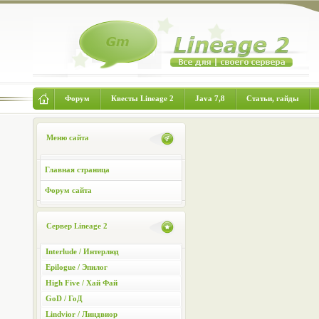
Форум
Квесты Lineage 2
Java 7,8
Статьи, гайды
Меню сайта
Главная страница
Форум сайта
Сервер Lineage 2
Interlude / Интерлюд
Epilogue / Эпилог
High Five / Хай Фай
GoD / ГоД
Lindvior / Линдвиор