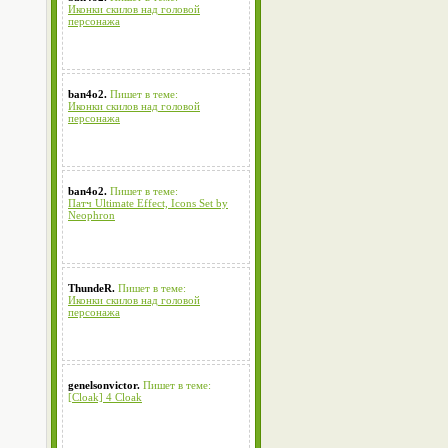
Иконки скилов над головой
персонажа
ban4o2.
Пишет в теме:
Иконки скилов над головой
персонажа
ban4o2.
Пишет в теме:
Патч Ultimate Effect, Icons Set by
Neophron
ThundeR.
Пишет в теме:
Иконки скилов над головой
персонажа
genelsonvictor.
Пишет в теме:
[Cloak] 4 Cloak