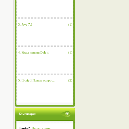
3.
Java 7,8
(1)
4.
Коды клавиш Delphi
(1)
5.
[Script] Панель макрос...
(2)
Коментарии
ban4o2.
Пишет в теме: