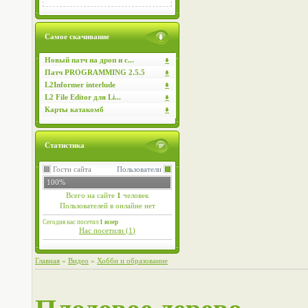
Самое скачивание
Новый патч на дроп и с...
Патч PROGRAMMING 2.5.5
L2Informer interlude
L2 File Editor для Li...
Карты катакомб
Статистика
Гости сайта
Пользователи
100%
Всего на сайте
1
человек
Пользователей в онлайне нет
Сегодня нас посетил
1 юзер
Нас посетили (
1
)
Главная
»
Видео
»
Хобби и образование