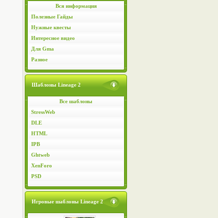
Вся информация
Полезные Гайды
Нужные квесты
Интересное видео
Для Gma
Разное
Шаблоны Lineage 2
Все шаблоны
StressWeb
DLE
HTML
IPB
Ghtweb
XenForo
PSD
Игровые шаблоны Lineage 2