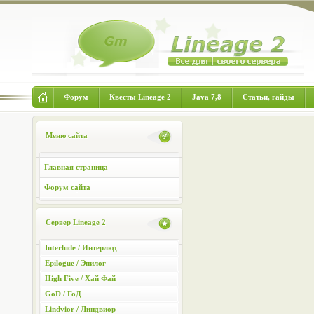
Форум
Квесты Lineage 2
Java 7,8
Статьи, гайды
Меню сайта
Главная страница
Форум сайта
Сервер Lineage 2
Interlude / Интерлюд
Epilogue / Эпилог
High Five / Хай Фай
GoD / ГоД
Lindvior / Линдвиор