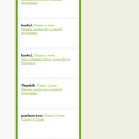
персонажа
ban4o2.
Пишет в теме:
Иконки скилов над головой
персонажа
ban4o2.
Пишет в теме:
Патч Ultimate Effect, Icons Set by
Neophron
ThundeR.
Пишет в теме:
Иконки скилов над головой
персонажа
genelsonvictor.
Пишет в теме:
[Cloak] 4 Cloak