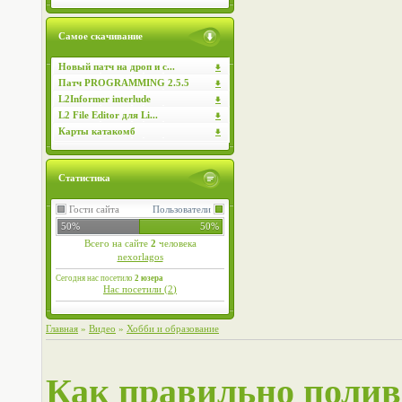
Самое скачивание
Новый патч на дроп и с...
Патч PROGRAMMING 2.5.5
L2Informer interlude
L2 File Editor для Li...
Карты катакомб
Статистика
Гости сайта
Пользователи
50%
50%
Всего на сайте
2
человека
nexorlagos
Сегодня нас посетило
2 юзера
Нас посетили (
2
)
Главная
»
Видео
»
Хобби и образование
Как правильно полив