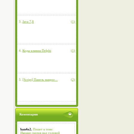
3.
Java 7,8
(1)
4.
Коды клавиш Delphi
(1)
5.
[Script] Панель макрос...
(2)
Коментарии
ban4o2.
Пишет в теме:
Иконки скилов над головой