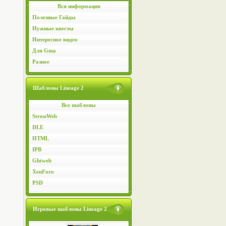
Вся информация
Полезные Гайды
Нужные квесты
Интересное видео
Для Gma
Разное
Шаблоны Lineage 2
Все шаблоны
StressWeb
DLE
HTML
IPB
Ghtweb
XenForo
PSD
Игровые шаблоны Lineage 2