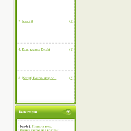
3.
Java 7,8
(1)
4.
Коды клавиш Delphi
(1)
5.
[Script] Панель макрос...
(2)
Коментарии
ban4o2.
Пишет в теме:
Иконки скилов над головой