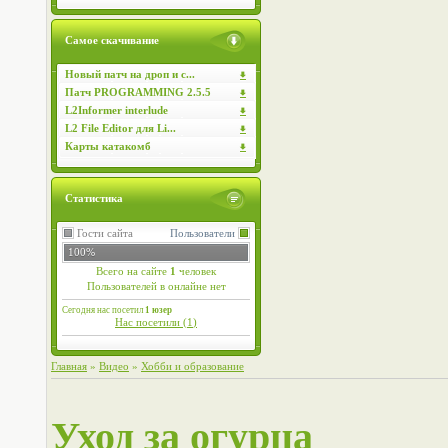
Самое скачивание
Новый патч на дроп и с...
Патч PROGRAMMING 2.5.5
L2Informer interlude
L2 File Editor для Li...
Карты катакомб
Статистика
Гости сайта
Пользователи
100%
Всего на сайте
1
человек
Пользователей в онлайне нет
Сегодня нас посетил
1 юзер
Нас посетили (
1
)
Главная
»
Видео
»
Хобби и образование
Уход за огурца