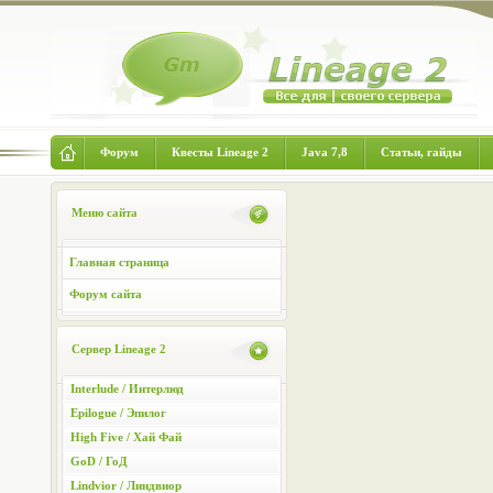
Форум
Квесты Lineage 2
Java 7,8
Статьи, гайды
Меню сайта
Главная страница
Форум сайта
Сервер Lineage 2
Interlude / Интерлюд
Epilogue / Эпилог
High Five / Хай Фай
GoD / ГоД
Lindvior / Линдвиор