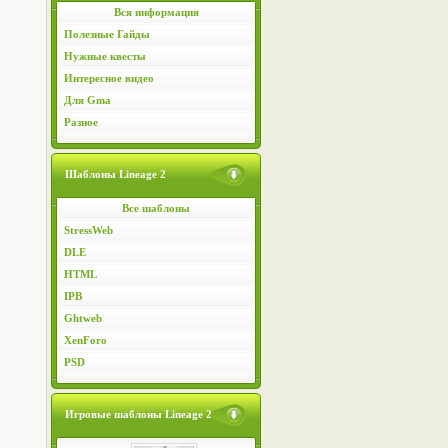
Вся информация
Полезные Гайды
Нужные квесты
Интересное видео
Для Gma
Разное
Шаблоны Lineage 2
Все шаблоны
StressWeb
DLE
HTML
IPB
Ghtweb
XenForo
PSD
Игровые шаблоны Lineage 2