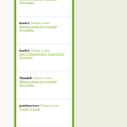
персонажа
ban4o2.
Пишет в теме:
Иконки скилов над головой
персонажа
ban4o2.
Пишет в теме:
Патч Ultimate Effect, Icons Set by
Neophron
ThundeR.
Пишет в теме:
Иконки скилов над головой
персонажа
genelsonvictor.
Пишет в теме:
[Cloak] 4 Cloak