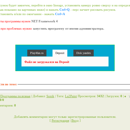
сунок будет закончен, перейти в окно lineage, установить камеру ровно сверху и на опреде
как показано на картинках ниже) и нажать
Ctrl+Q
- перс начнет рисовать рисунок.
тановить и/или по окончании - нажать
Ctrl+A
оты программы нужен
NET Framework 4
е при проблемах нужно
запустить программу от имени администратора.
Play4fan.ru
Deposit
Disk yandex
Файл не загружался на Deposit
ти по теме:
:
Программы полезные
|
Добавил
:
Sonik
|
Теги
:
La2Paint
Просмотров
:
3432
|
Загрузок
:
0
|
0
/
0
ентариев
:
0
Добавлять комментарии могут только зарегистрированные пользователи.
[
Регистрация
|
Вход
]