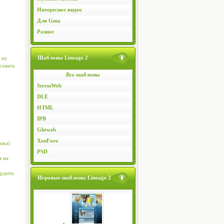
Интересное видео
Для Gma
Разное
Шаблоны Lineage 2
 ну
совать
Все шаблоны
StressWeb
DLE
HTML
IPB
Ghtweb
XenForo
ажа).
PSD
м на
ердить
Игровые шаблоны Lineage 2