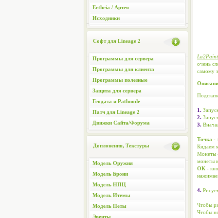
Ertheia / Артея
Исходники
Софт для Lineage 2
La2Paint
Программы для сервера
очень сл
Программы для клиента
самому з
Программы полезные
Описани
Защита для сервера
Подсказ
Геодата и Pathnode
1.
Запуск
Патч для Lineage 2
2.
Запуск
Движки Сайта/Форума
3.
Вначал
Точка
- 
Доплонения, Текстуры
Кидаем м
Монеты -
монеты 
Модель Оружия
ОК
- кн
Модель Брони
нажима
Модель НПЦ
4.
Рисуем
Модель Итемы
Чтобы р
Модель Петы
Чтобы н
Эвенты