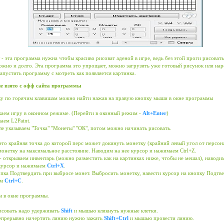
- эта программа нужна чтобы красиво рисоват аденой в игре, ведь без этой проги рисовать
ожно и долго. Эта программа это упрощает, можно загрузить уже готовый рисунок или нар
апустить программу с мотреть как появляется картинка.
е взято с офф сайта программы
ку по горячим клавишам можно найти нажав на правую кнопку мыши в окне программы
аем игру в оконном режиме. (Перейти в оконный режим -
Alt+Enter
)
аем L2Paint.
е указываем "Точка" "Монеты" "ОК", потом можно начинать рисовать.
это крайняя точка до которой перс может докинуть монетку (крайний левый угол от персон
онетку на максимальное расстояние. Наводим на нее курсор и нажимаем Ctrl+Z.
 открываем инвентарь (можно разместить как на картинках ниже, чтобы не мешал), наводи
курсор и нажимаем
Ctrl+X
.
опка Подтвердить при выбросе монет. Выбросить монетку, навести курсор на кнопку Подтв
ем
Ctrl+С
.
 в окне программы.
исовать надо удерживать
Shift
и мышью кликнуть нужные клетки.
епрерывно начертить линию нужно зажать
Shift+Ctrl
и мышью провести линию.