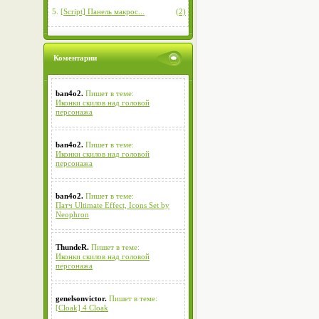
5.
[Script] Панель макрос...
(2)
Коментарии
ban4o2.
Пишет в теме:
Иконки скилов над головой
персонажа
ban4o2.
Пишет в теме:
Иконки скилов над головой
персонажа
ban4o2.
Пишет в теме:
Патч Ultimate Effect, Icons Set by
Neophron
ThundeR.
Пишет в теме:
Иконки скилов над головой
персонажа
genelsonvictor.
Пишет в теме:
[Cloak] 4 Cloak