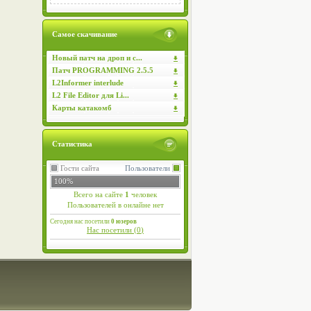
Самое скачивание
Новый патч на дроп и с...
Патч PROGRAMMING 2.5.5
L2Informer interlude
L2 File Editor для Li...
Карты катакомб
Статистика
Гости сайта
Пользователи
100%
Всего на сайте
1
человек
Пользователей в онлайне нет
Сегодня нас посетили
0 юзеров
Нас посетили (
0
)