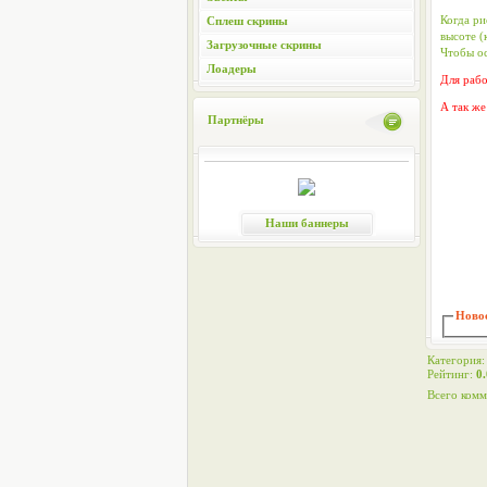
Когда ри
Сплеш скрины
высоте (
Загрузочные скрины
Чтобы ос
Лоадеры
Для раб
А так ж
Партнёры
Наши баннеры
Новос
Категория
Рейтинг
:
0.
Всего комм