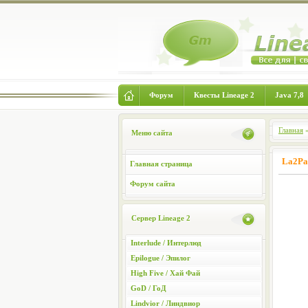
Форум
Квесты Lineage 2
Java 7,8
Главная
Меню сайта
La2Pa
Главная страница
Форум сайта
Сервер Lineage 2
Interlude / Интерлюд
Epilogue / Эпилог
High Five / Хай Фай
GoD / ГоД
Lindvior / Линдвиор