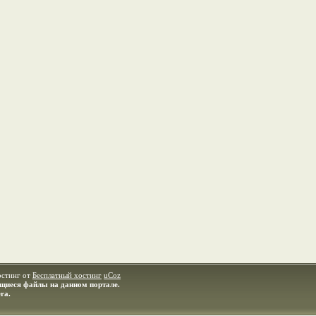
остинг от
Бесплатный хостинг
uCoz
ащиеся файлы на данном портале.
ra.