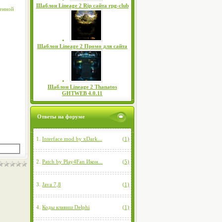
Шаблон Lineage 2 Rip сайта rpg-club
ленной
Шаблон Lineage 2 Промо для сайта
Шаблон Lineage 2 Thanatos
GHTWEB 4.0.11
Ответы на форуме
1.
Interface mod by xDark...
(1)
2.
Patch by Play4Fan Икон...
(5)
3.
Java 7,8
(1)
4.
Коды клавиш Delphi
(1)