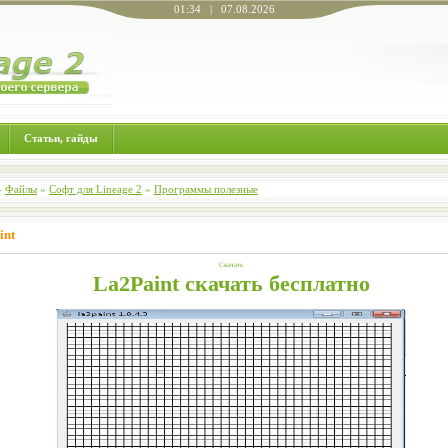
01:34 | 07.08.2026
Статьи, гайды
»
Файлы
»
Софт для Lineage 2
»
Программы полезные
int
Скачать
La2Paint скачать бесплатно