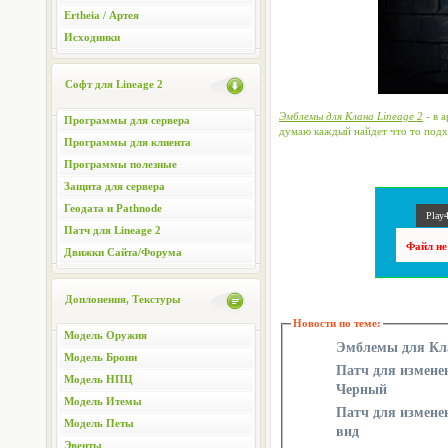
Ertheia / Артея
Исходники
Софт для Lineage 2
Эмблемы для Клана Lineage 2
- в 
Программы для сервера
думаю каждый найдет что то подхо
Программы для клиента
Программы полезные
Защита для сервера
Геодата и Pathnode
Play4
Патч для Lineage 2
Файл не
Движки Сайта/Форума
Доплонения, Текстуры
Новости по теме:
Модель Оружия
Эмблемы для Кла
Модель Брони
Патч для изменен
Модель НПЦ
Черный
Модель Итемы
Патч для измене
Модель Петы
вид
Эвенты