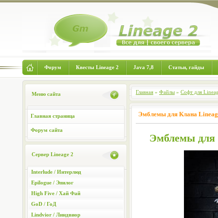
Форум
Квесты Lineage 2
Java 7,8
Статьи, гайды
Главная
»
Файлы
»
Софт для Linea
Меню сайта
Эмблемы для Клана Lineag
Главная страница
Форум сайта
Эмблемы для 
Сервер Lineage 2
Interlude / Интерлюд
Epilogue / Эпилог
High Five / Хай Фай
GoD / ГоД
Lindvior / Линдвиор