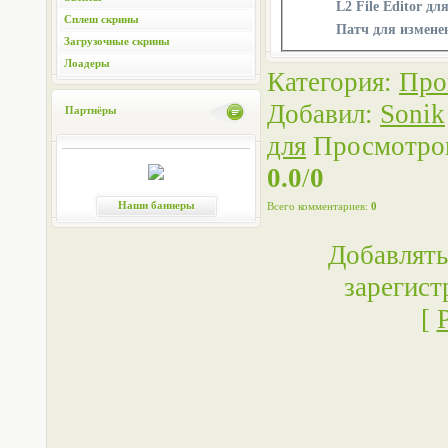
Сплеш скрины
Патч для изменен
Загрузочные скрины
Лоадеры
Категория
:
Про
Добавил
:
Sonik
Партнёры
для
Просмотро
0.0
/
0
Наши баннеры
Всего комментариев
:
0
Добавлять
зарегист
[