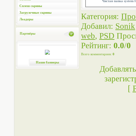
Чистая папка system f
Сплеш скрины
Загрузочные скрины
Категория
:
Про
Лоадеры
Добавил
:
Sonik
web
,
PSD
Прос
Партнёры
Рейтинг
:
0.0
/
0
Всего комментариев
:
0
Наши баннеры
Добавлять
зарегист
[