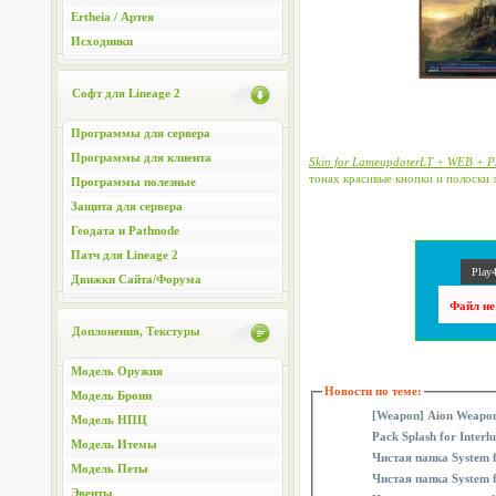
Ertheia / Артея
Исходники
Софт для Lineage 2
Программы для сервера
Программы для клиента
Skin for LameupdaterLT + WEB + 
тонах красивые кнопки и полоски з
Программы полезные
Защита для сервера
Геодата и Pathnode
Патч для Lineage 2
Play4
Движки Сайта/Форума
Файл не
Доплонения, Текстуры
Модель Оружия
Новости по теме:
Модель Брони
[Weapon] Aion Weapons
Модель НПЦ
Pack Splash for Interl
Модель Итемы
Чистая папка System f
Модель Петы
Чистая папка System f
Эвенты