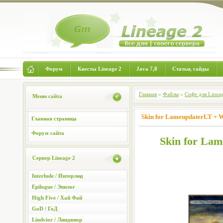
Форум
Квесты Lineage 2
Java 7,8
Статьи, гайды
Главная
»
Файлы
»
Софт для Linea
Меню сайта
Skin for LameupdaterLT + 
Главная страница
Форум сайта
Skin for La
Сервер Lineage 2
Interlude / Интерлюд
Epilogue / Эпилог
High Five / Хай Фай
GoD / ГоД
Lindvior / Линдвиор